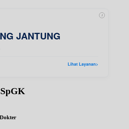
i
ING JANTUNG
a
Lihat Layanan
>
i SpGK
 Dokter