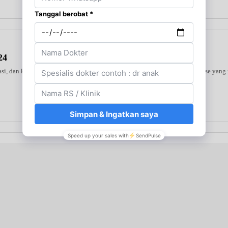
24
urasi, dan kenyamanan penggunaan. Dilengkapi dengan Teknologi Intellisense y