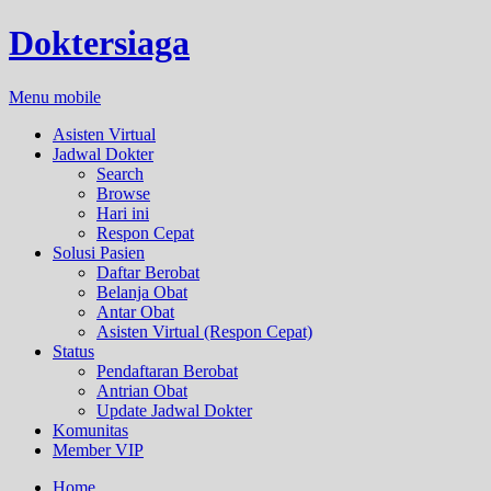
Doktersiaga
Menu mobile
Asisten Virtual
Jadwal Dokter
Search
Browse
Hari ini
Respon Cepat
Solusi Pasien
Daftar Berobat
Belanja Obat
Antar Obat
Asisten Virtual (Respon Cepat)
Status
Pendaftaran Berobat
Antrian Obat
Update Jadwal Dokter
Komunitas
Member VIP
Home