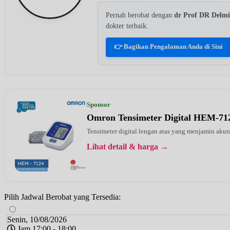
Pernah berobat dengan
dr Prof DR Delm
dokter terbaik.
👉 Bagikan Pengalaman Anda di Sini
Sponsor
Omron Tensimeter Digital HEM-71
Tensimeter digital lengan atas yang menjamin ak
Lihat detail & harga →
Pilih Jadwal Berobat yang Tersedia:
Senin, 10/08/2026
Jam 17:00 - 18:00