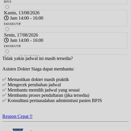
BPJS
Kamis, 13/08/2026
Jam 14:00 - 16:00
EKSEKUTIF
Senin, 17/08/2026
Jam 14:00 - 16:00
EKSEKUTIF
Selasa, 18/08/2026
Tidak yakin jadwal ini masih tersedia?
Jam 14:00 - 16:00
Asisten Dokter Siaga dapat membantu:
BPJS
✅ Memastikan dokter masih praktik
Rabu, 19/08/2026
✅ Mengecek perubahan jadwal
Jam 14:00 - 16:00
✅ Membantu memilih jadwal yang sesuai
BPJS
✅ Membantu proses pendaftaran (jika tersedia)
✅ Konsulttasi permasalahan administrasi pasien BPJS
Kamis, 20/08/2026
Jam 14:00 - 16:00
EKSEKUTIF
Respon Cepat !!
Senin, 24/08/2026
Jam 14:00 - 16:00