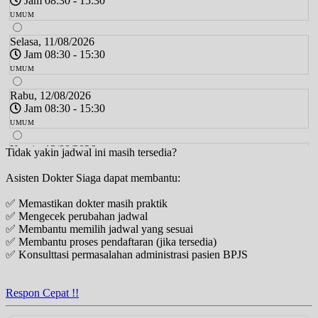
Jam 08:30 - 15:30
UMUM
Selasa, 11/08/2026
Jam 08:30 - 15:30
UMUM
Rabu, 12/08/2026
Jam 08:30 - 15:30
UMUM
Kamis, 13/08/2026
Tidak yakin jadwal ini masih tersedia?
Jam 08:30 - 15:30
Asisten Dokter Siaga dapat membantu:
UMUM
✅ Memastikan dokter masih praktik
Jumat, 14/08/2026
✅ Mengecek perubahan jadwal
Jam 08:30 - 15:30
✅ Membantu memilih jadwal yang sesuai
UMUM
✅ Membantu proses pendaftaran (jika tersedia)
✅ Konsulttasi permasalahan administrasi pasien BPJS
Sabtu, 15/08/2026
Jam 08:30 - 13:30
UMUM
Respon Cepat !!
Senin, 17/08/2026