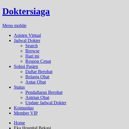
Doktersiaga
Menu mobile
Asisten Virtual
Jadwal Dokter
Search
Browse
Hari ini
Respon Cepat
Solusi Pasien
Daftar Berobat
Belanja Obat
Antar Obat
Status
Pendaftaran Berobat
Antrian Obat
Update Jadwal Dokter
Komunitas
Member VIP
Home
Eka Hospital Bekasi