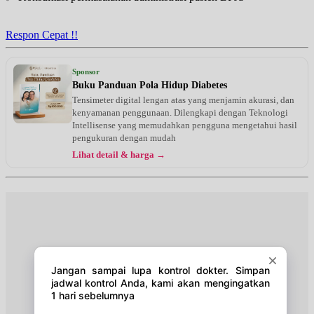
Jam 18:00 - 20:00
BPJS
Respon Cepat !!
Sabtu, 15/08/2026
Jam 07:00 - 08:00
Sponsor
EKSEKUTIF
Buku Panduan Pola Hidup Diabetes
Tensimeter digital lengan atas yang menjamin akurasi, dan
Minggu, 16/08/2026
kenyamanan penggunaan. Dilengkapi dengan Teknologi
Jam 11:00 - 12:00
Intellisense yang memudahkan pengguna mengetahui hasil
EKSEKUTIF
pengukuran dengan mudah
Lihat detail & harga →
Selasa, 18/08/2026
Jam 16:00 - 17:00
EKSEKUTIF
Selasa, 18/08/2026
Jam 17:00 - 19:00
BPJS
Kamis, 20/08/2026
Jam 17:00 - 18:00
EKSEKUTIF