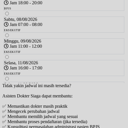
Jam 18:00 - 20:00
BPJS
Sabtu, 08/08/2026
Jam 07:00 - 08:00
EKSEKUTIF
Minggu, 09/08/2026
Jam 11:00 - 12:00
EKSEKUTIF
Selasa, 11/08/2026
Jam 16:00 - 17:00
EKSEKUTIF
Selasa, 11/08/2026
Tidak yakin jadwal ini masih tersedia?
Jam 17:00 - 19:00
Asisten Dokter Siaga dapat membantu:
BPJS
✅ Memastikan dokter masih praktik
Kamis, 13/08/2026
✅ Mengecek perubahan jadwal
Jam 17:00 - 18:00
✅ Membantu memilih jadwal yang sesuai
EKSEKUTIF
✅ Membantu proses pendaftaran (jika tersedia)
✅ Konsulttasi permasalahan administrasi pasien BPJS
Kamis, 13/08/2026