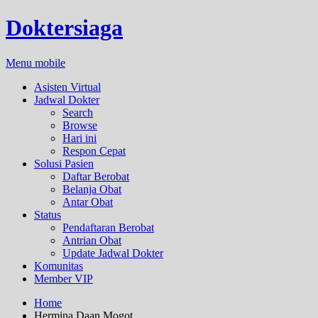
Doktersiaga
Menu mobile
Asisten Virtual
Jadwal Dokter
Search
Browse
Hari ini
Respon Cepat
Solusi Pasien
Daftar Berobat
Belanja Obat
Antar Obat
Status
Pendaftaran Berobat
Antrian Obat
Update Jadwal Dokter
Komunitas
Member VIP
Home
Hermina Daan Mogot