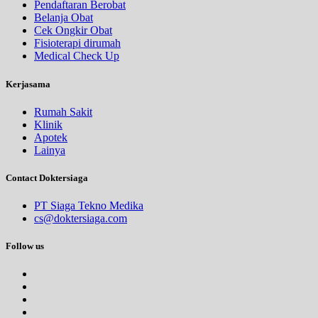
Pendaftaran Berobat
Belanja Obat
Cek Ongkir Obat
Fisioterapi dirumah
Medical Check Up
Kerjasama
Rumah Sakit
Klinik
Apotek
Lainya
Contact Doktersiaga
PT Siaga Tekno Medika
cs@doktersiaga.com
Follow us