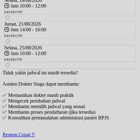
Selasa, 18/08/2026
Jam 10:00 - 12:00
EKSEKUTIF
Jumat, 21/08/2026
Jam 14:00 - 16:00
EKSEKUTIF
Selasa, 25/08/2026
Jam 10:00 - 12:00
EKSEKUTIF
Jumat, 28/08/2026
Tidak yakin jadwal ini masih tersedia?
Jam 14:00 - 16:00
Asisten Dokter Siaga dapat membantu:
EKSEKUTIF
✅ Memastikan dokter masih praktik
Selasa, 01/09/2026
✅ Mengecek perubahan jadwal
Jam 10:00 - 12:00
✅ Membantu memilih jadwal yang sesuai
EKSEKUTIF
✅ Membantu proses pendaftaran (jika tersedia)
✅ Konsulttasi permasalahan administrasi pasien BPJS
Jumat, 04/09/2026
Jam 14:00 - 16:00
EKSEKUTIF
Respon Cepat !!