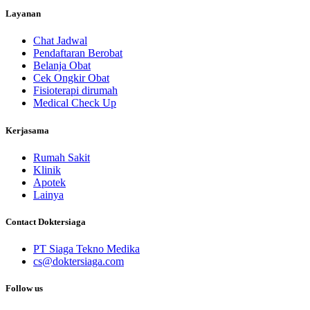
Layanan
Chat Jadwal
Pendaftaran Berobat
Belanja Obat
Cek Ongkir Obat
Fisioterapi dirumah
Medical Check Up
Kerjasama
Rumah Sakit
Klinik
Apotek
Lainya
Contact Doktersiaga
PT Siaga Tekno Medika
cs@doktersiaga.com
Follow us