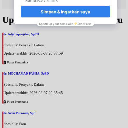
Senin, 17/08/2026
Jam 16:00 - 18:00
Update Jadwal Dokter terbaru
BPJS
Selasa, 18/08/2026
dr. Adji Suprajitno, SpPD
Jam 09:00 - 12:00
BPJS
Spesialis: Penyakit Dalam
Update terakhir: 2026-08-07 20:37:59
Selasa, 18/08/2026
Jam 12:00 - 15:00
Pusat Pertamina
EKSEKUTIF
dr. MOCHAMAD PASHA, SpPD
Rabu, 19/08/2026
Jam 08:00 - 10:00
Spesialis: Penyakit Dalam
EKSEKUTIF
Update terakhir: 2026-08-07 20:35:45
Rabu, 19/08/2026
Pusat Pertamina
Jam 16:00 - 18:00
BPJS
dr. Arini Purwono, SpP
Kamis, 20/08/2026
Spesialis: Paru
Jam 09:00 - 12:00