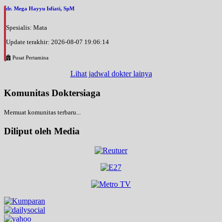
Jam 16:00 - 18:00
dr. Mega Hayyu Isfiati, SpM
BPJS
Spesialis: Mata
Kamis, 27/08/2026
Jam 09:00 - 12:00
Update terakhir: 2026-08-07 19:06:14
BPJS
Pusat Pertamina
Kamis, 27/08/2026
Lihat jadwal dokter lainya
Jam 13:00 - 16:00
EKSEKUTIF
Komunitas Doktersiaga
Kamis, 27/08/2026
Memuat komunitas terbaru...
Jam 16:00 - 18:00
BPJS
Diliput oleh Media
Jumat, 28/08/2026
Jam 09:00 - 12:00
BPJS
Jumat, 28/08/2026
Jam 12:00 - 13:00
EKSEKUTIF
Sabtu, 29/08/2026