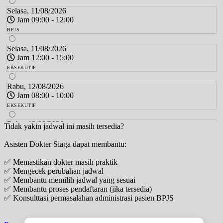
Selasa, 11/08/2026
Jam 09:00 - 12:00
BPJS
Selasa, 11/08/2026
Jam 12:00 - 15:00
EKSEKUTIF
Rabu, 12/08/2026
Jam 08:00 - 10:00
EKSEKUTIF
Rabu, 12/08/2026
Tidak yakin jadwal ini masih tersedia?
Jam 16:00 - 18:00
Asisten Dokter Siaga dapat membantu:
BPJS
✅ Memastikan dokter masih praktik
Kamis, 13/08/2026
✅ Mengecek perubahan jadwal
Jam 09:00 - 12:00
✅ Membantu memilih jadwal yang sesuai
BPJS
✅ Membantu proses pendaftaran (jika tersedia)
✅ Konsulttasi permasalahan administrasi pasien BPJS
Kamis, 13/08/2026
Jam 13:00 - 16:00
EKSEKUTIF