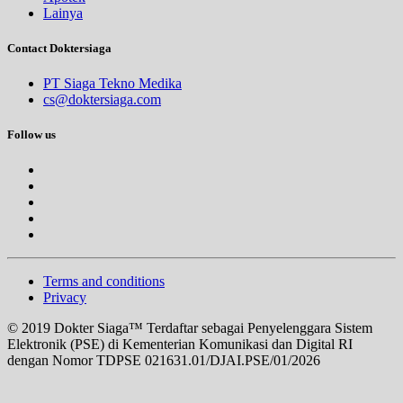
Rabu, 02/09/2026
Lainya
Jam 08:00 - 10:00
EKSEKUTIF
Contact Doktersiaga
Rabu, 02/09/2026
PT Siaga Tekno Medika
Jam 16:00 - 18:00
cs@doktersiaga.com
BPJS
Follow us
Kamis, 03/09/2026
Jam 09:00 - 12:00
BPJS
Kamis, 03/09/2026
Jam 13:00 - 16:00
EKSEKUTIF
Kamis, 03/09/2026
Terms and conditions
Jam 16:00 - 18:00
Privacy
BPJS
© 2019 Dokter Siaga™ Terdaftar sebagai Penyelenggara Sistem
Jumat, 04/09/2026
Elektronik (PSE) di Kementerian Komunikasi dan Digital RI
Jam 09:00 - 12:00
dengan Nomor TDPSE 021631.01/DJAI.PSE/01/2026
BPJS