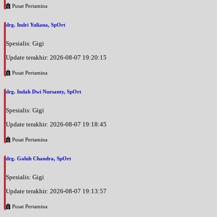
Pusat Pertamina
BPJS
Senin, 24/08/2026
drg. Indri Yuliana, SpOrt
Jam 08:00 - 10:00
Spesialis: Gigi
EKSEKUTIF
Update terakhir: 2026-08-07 19:20:15
Senin, 24/08/2026
Jam 16:00 - 18:00
Pusat Pertamina
BPJS
drg. Indah Dwi Nursanty, SpOrt
Selasa, 25/08/2026
Jam 09:00 - 12:00
Spesialis: Gigi
BPJS
Update terakhir: 2026-08-07 19:18:45
Selasa, 25/08/2026
Pusat Pertamina
Jam 12:00 - 15:00
EKSEKUTIF
drg. Galuh Chandra, SpOrt
Rabu, 26/08/2026
Spesialis: Gigi
Jam 08:00 - 10:00
Update terakhir: 2026-08-07 19:13:57
EKSEKUTIF
Pusat Pertamina
Rabu, 26/08/2026