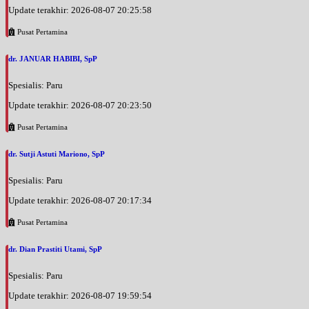
BPJS
Update terakhir: 2026-08-07 20:25:58
Kamis, 20/08/2026
Pusat Pertamina
Jam 13:00 - 16:00
EKSEKUTIF
dr. JANUAR HABIBI, SpP
Kamis, 20/08/2026
Spesialis: Paru
Jam 16:00 - 18:00
Update terakhir: 2026-08-07 20:23:50
BPJS
Pusat Pertamina
Jumat, 21/08/2026
Jam 09:00 - 12:00
dr. Sutji Astuti Mariono, SpP
BPJS
Spesialis: Paru
Jumat, 21/08/2026
Jam 12:00 - 13:00
Update terakhir: 2026-08-07 20:17:34
EKSEKUTIF
Pusat Pertamina
Sabtu, 22/08/2026
dr. Dian Prastiti Utami, SpP
Jam 08:00 - 10:00
EKSEKUTIF
Spesialis: Paru
Sabtu, 22/08/2026
Update terakhir: 2026-08-07 19:59:54
Jam 10:00 - 13:00