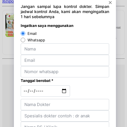
Respon Cepat !!
Kamis, 13/08/2026
Jam 16:00 - 18:00
Sponsor
BPJS
VITAMEAL Sereal Diabetes Multigrain
Hotto Purto Oat merupakan minuman kesehatan tinggi serat
Jumat, 14/08/2026
yang kaya akan nutrisi dan rendah kalori. Merupakan
Jam 09:00 - 12:00
pilihan yang tepat untuk dijadikan sarapan praktis untuk
BPJS
keluarga tercinta
Lihat detail & harga →
Jumat, 14/08/2026
Jam 12:00 - 13:00
EKSEKUTIF
Sabtu, 15/08/2026
Jam 08:00 - 10:00
EKSEKUTIF
Sabtu, 15/08/2026
Jam 10:00 - 13:00
BPJS
Senin, 17/08/2026
Jam 08:00 - 10:00
EKSEKUTIF