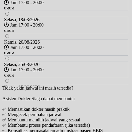
Jam 17:00 - 20:00
UMUM
Selasa, 18/08/2026
Jam 17:00 - 20:00
UMUM
Kamis, 20/08/2026
Jam 17:00 - 20:00
UMUM
Selasa, 25/08/2026
Jam 17:00 - 20:00
UMUM
Kamis, 27/08/2026
Tidak yakin jadwal ini masih tersedia?
Jam 17:00 - 20:00
Asisten Dokter Siaga dapat membantu:
UMUM
✅ Memastikan dokter masih praktik
Selasa, 01/09/2026
✅ Mengecek perubahan jadwal
Jam 17:00 - 20:00
✅ Membantu memilih jadwal yang sesuai
UMUM
✅ Membantu proses pendaftaran (jika tersedia)
✅ Konsulttasi permasalahan administrasi pasien BPJS
Kamis, 03/09/2026