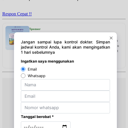
Jam 17:00 - 20:00
UMUM
Respon Cepat !!
Selasa, 08/09/2026
Jam 17:00 - 20:00
Sponsor
UMUM
Hotto Purto Multigrain with Purple Potato
herbal alami efektif untuk menurunkan dan menstabilkan
gula darah tinggi. Diformulasikan khusus guna membantu
memperbaiki fungsi pankreas dan menjaga tubuh tetap fit
setiap hari.
Lihat detail & harga →