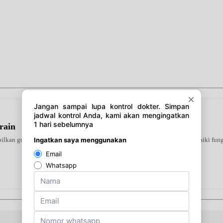
rain
ilkan gula darah tinggi. Diformulasikan khusus guna membantu memperbaiki fungsi 