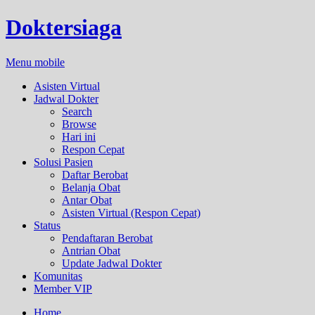
Doktersiaga
Menu mobile
Asisten Virtual
Jadwal Dokter
Search
Browse
Hari ini
Respon Cepat
Solusi Pasien
Daftar Berobat
Belanja Obat
Antar Obat
Asisten Virtual (Respon Cepat)
Status
Pendaftaran Berobat
Antrian Obat
Update Jadwal Dokter
Komunitas
Member VIP
Home