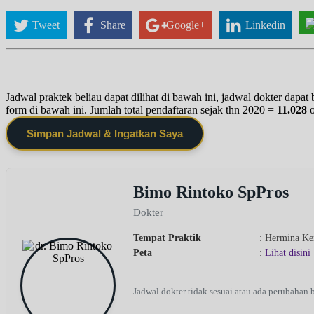
Tweet
Share
Google+
Linkedin
Jadwal praktek beliau dapat dilihat di bawah ini, jadwal dokter dapa
form di bawah ini. Jumlah total pendaftaran sejak thn 2020 =
11.028
Simpan Jadwal & Ingatkan Saya
Bimo Rintoko SpPros
Dokter
Tempat Praktik
: Hermina K
Peta
:
Lihat disini
Jadwal dokter tidak sesuai atau ada perubahan 