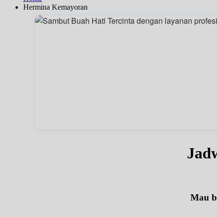
Hermina Kemayoran
Jadw
Mau be