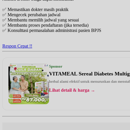
✅ Memastikan dokter masih praktik
✅ Mengecek perubahan jadwal
✅ Membantu memilih jadwal yang sesuai
✅ Membantu proses pendaftaran (jika tersedia)
✅ Konsulttasi permasalahan administrasi pasien BPJS
Respon Cepat !!
Sponsor
VITAMEAL Sereal Diabetes Multig
herbal alami efektif untuk menurunkan dan menstab
Lihat detail & harga →