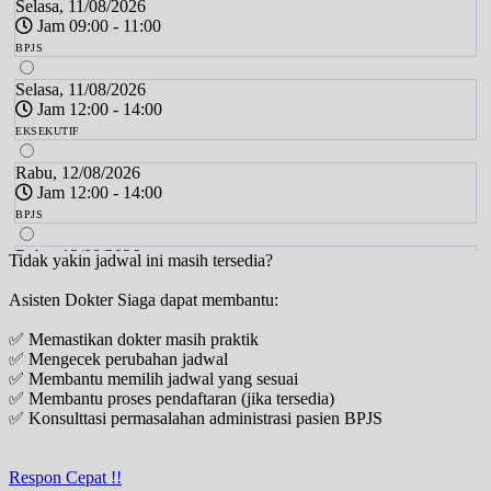
Selasa, 11/08/2026
Jam 09:00 - 11:00
BPJS
Selasa, 11/08/2026
Jam 12:00 - 14:00
EKSEKUTIF
Rabu, 12/08/2026
Jam 12:00 - 14:00
BPJS
Rabu, 12/08/2026
Tidak yakin jadwal ini masih tersedia?
Jam 14:00 - 16:00
Asisten Dokter Siaga dapat membantu:
EKSEKUTIF
✅ Memastikan dokter masih praktik
Kamis, 13/08/2026
✅ Mengecek perubahan jadwal
Jam 09:00 - 11:00
✅ Membantu memilih jadwal yang sesuai
BPJS
✅ Membantu proses pendaftaran (jika tersedia)
✅ Konsulttasi permasalahan administrasi pasien BPJS
Kamis, 13/08/2026
Jam 12:00 - 14:00
EKSEKUTIF
Respon Cepat !!