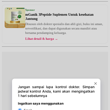
Jumat, 14/08/2026
Jam 12:00 - 14:00
Sponsor
BPJS
mGanik 3Peptide Suplemen Untuk kesehatan
Jantung
Jumat, 14/08/2026
Disusun oleh dokter spesialis dan ahli gizi, buku ini aman,
Jam 14:00 - 16:00
terverifikasi, dan dapat digunakan secara mandiri atau
EKSEKUTIF
bersama pendamping keluarga.
Lihat detail & harga →
Sabtu, 15/08/2026
Jam 09:00 - 11:00
BPJS
Sabtu, 15/08/2026
Jam 12:00 - 14:00
EKSEKUTIF
Senin, 17/08/2026
Jam 12:00 - 14:00
BPJS
Senin, 17/08/2026
Jam 14:00 - 16:00
EKSEKUTIF