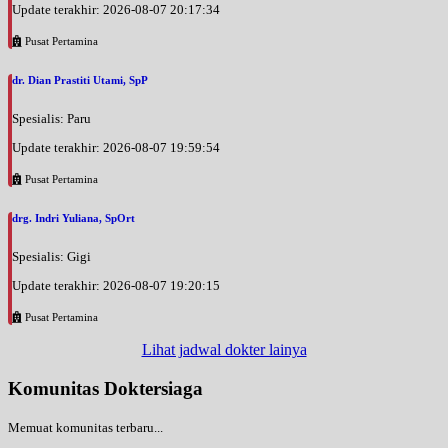
Update terakhir: 2026-08-07 20:17:34
EKSEKUTIF
Pusat Pertamina
Selasa, 01/09/2026
Jam 09:00 - 11:00
dr. Dian Prastiti Utami, SpP
BPJS
Spesialis: Paru
Selasa, 01/09/2026
Jam 12:00 - 14:00
Update terakhir: 2026-08-07 19:59:54
EKSEKUTIF
Pusat Pertamina
Rabu, 02/09/2026
drg. Indri Yuliana, SpOrt
Jam 12:00 - 14:00
BPJS
Spesialis: Gigi
Rabu, 02/09/2026
Update terakhir: 2026-08-07 19:20:15
Jam 14:00 - 16:00
Pusat Pertamina
EKSEKUTIF
Lihat jadwal dokter lainya
Kamis, 03/09/2026
Jam 09:00 - 11:00
Komunitas Doktersiaga
BPJS
Memuat komunitas terbaru...
Kamis, 03/09/2026