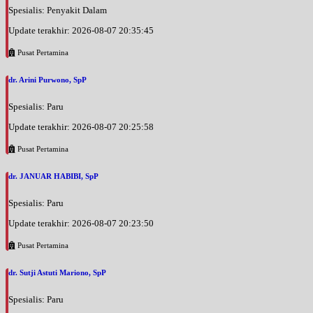
EKSEKUTIF
Spesialis: Penyakit Dalam
Update terakhir: 2026-08-07 20:35:45
Jumat, 28/08/2026
Jam 12:00 - 14:00
Pusat Pertamina
BPJS
dr. Arini Purwono, SpP
Jumat, 28/08/2026
Jam 14:00 - 16:00
Spesialis: Paru
EKSEKUTIF
Update terakhir: 2026-08-07 20:25:58
Sabtu, 29/08/2026
Jam 09:00 - 11:00
Pusat Pertamina
BPJS
dr. JANUAR HABIBI, SpP
Sabtu, 29/08/2026
Spesialis: Paru
Jam 12:00 - 14:00
EKSEKUTIF
Update terakhir: 2026-08-07 20:23:50
Senin, 31/08/2026
Pusat Pertamina
Jam 12:00 - 14:00
BPJS
dr. Sutji Astuti Mariono, SpP
Senin, 31/08/2026
Spesialis: Paru
Jam 14:00 - 16:00