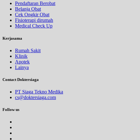
Pendaftaran Berobat
Jam 14:00 - 16:00
Belanja Obat
EKSEKUTIF
Cek Ongkir Obat
Fisioterapi dirumah
Medical Check Up
Kerjasama
Rumah Sakit
Klinik
Apotek
Lainya
Contact Doktersiaga
PT Siaga Tekno Medika
cs@doktersiaga.com
Follow us