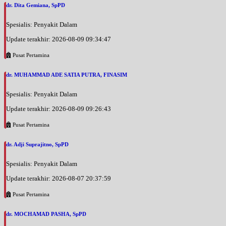
dr. Dita Gemiana, SpPD
Selasa, 25/08/2026
Spesialis: Penyakit Dalam
Jam 09:00 - 11:00
BPJS
Update terakhir: 2026-08-09 09:34:47
Pusat Pertamina
Selasa, 25/08/2026
Jam 12:00 - 14:00
dr. MUHAMMAD ADE SATIA PUTRA, FINASIM
EKSEKUTIF
Spesialis: Penyakit Dalam
Rabu, 26/08/2026
Jam 12:00 - 14:00
Update terakhir: 2026-08-09 09:26:43
BPJS
Pusat Pertamina
Rabu, 26/08/2026
Jam 14:00 - 16:00
dr. Adji Suprajitno, SpPD
EKSEKUTIF
Spesialis: Penyakit Dalam
Kamis, 27/08/2026
Update terakhir: 2026-08-07 20:37:59
Jam 09:00 - 11:00
BPJS
Pusat Pertamina
Kamis, 27/08/2026
dr. MOCHAMAD PASHA, SpPD
Jam 12:00 - 14:00