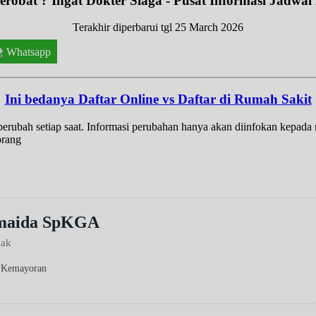
robat ? Ingat Dokter Siaga - Pusat Informasi Jadwal
Terakhir diperbarui tgl 25 March 2026
Whatsapp
Ini bedanya Daftar Online vs Daftar di Rumah Sakit
t berubah setiap saat. Informasi perubahan hanya akan diinfokan kepad
orang
urmaida SpKGA
nak
a Kemayoran