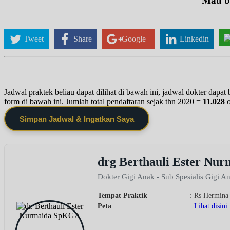
Mau be
Tweet
Share
Google+
Linkedin
Jadwal praktek beliau dapat dilihat di bawah ini, jadwal dokter dapa
form di bawah ini. Jumlah total pendaftaran sejak thn 2020 =
11.028
Simpan Jadwal & Ingatkan Saya
drg Berthauli Ester N
Dokter Gigi Anak - Sub Spesialis Gigi A
Tempat Praktik
: Rs Hermin
Peta
:
Lihat disini