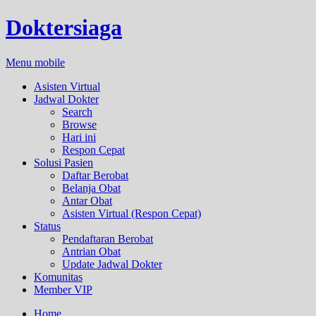
Doktersiaga
Menu mobile
Asisten Virtual
Jadwal Dokter
Search
Browse
Hari ini
Respon Cepat
Solusi Pasien
Daftar Berobat
Belanja Obat
Antar Obat
Asisten Virtual (Respon Cepat)
Status
Pendaftaran Berobat
Antrian Obat
Update Jadwal Dokter
Komunitas
Member VIP
Home