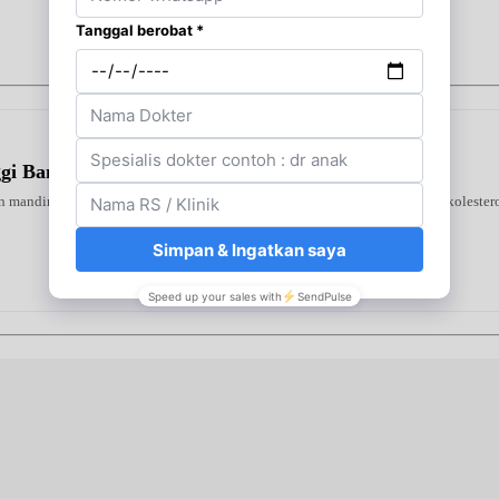
ggi Bantu Turunkan Gula Darah Anda
 mandiri di rumah. Alat ini mendeteksi tiga indikator utama—gula darah, kolestero