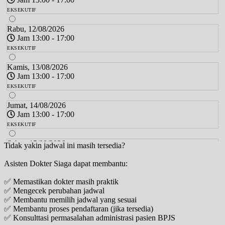
EKSEKUTIF
Rabu, 12/08/2026
Jam 13:00 - 17:00
EKSEKUTIF
Kamis, 13/08/2026
Jam 13:00 - 17:00
EKSEKUTIF
Jumat, 14/08/2026
Jam 13:00 - 17:00
EKSEKUTIF
Sabtu, 15/08/2026
Tidak yakin jadwal ini masih tersedia?
Jam 13:00 - 17:00
Asisten Dokter Siaga dapat membantu:
EKSEKUTIF
✅ Memastikan dokter masih praktik
Senin, 17/08/2026
✅ Mengecek perubahan jadwal
Jam 13:00 - 17:00
✅ Membantu memilih jadwal yang sesuai
EKSEKUTIF
✅ Membantu proses pendaftaran (jika tersedia)
✅ Konsulttasi permasalahan administrasi pasien BPJS
Selasa, 18/08/2026