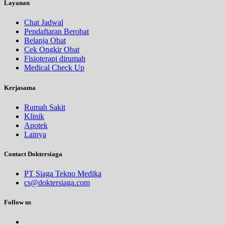
Layanan
Chat Jadwal
Pendaftaran Berobat
Belanja Obat
Cek Ongkir Obat
Fisioterapi dirumah
Medical Check Up
Kerjasama
Rumah Sakit
Klinik
Apotek
Lainya
Contact Doktersiaga
PT Siaga Tekno Medika
cs@doktersiaga.com
Follow us