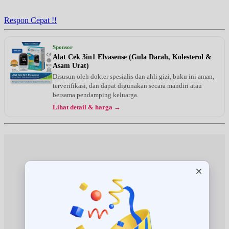
Jam 13:00 - 17:00
EKSEKUTIF
Respon Cepat !!
Rabu, 19/08/2026
Jam 13:00 - 17:00
Sponsor
EKSEKUTIF
Alat Cek 3in1 Elvasense (Gula Darah, Kolesterol &
Asam Urat)
Kamis, 20/08/2026
Disusun oleh dokter spesialis dan ahli gizi, buku ini aman,
Jam 13:00 - 17:00
terverifikasi, dan dapat digunakan secara mandiri atau
EKSEKUTIF
bersama pendamping keluarga.
Lihat detail & harga →
Jumat, 21/08/2026
Jam 13:00 - 17:00
EKSEKUTIF
Sabtu, 22/08/2026
Jam 13:00 - 17:00
EKSEKUTIF
Senin, 24/08/2026
Jam 13:00 - 17:00
EKSEKUTIF
Selasa, 25/08/2026