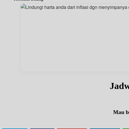
Jadw
Mau be