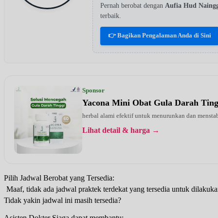
Pernah berobat dengan
Aufia Hud Naing
terbaik.
👉 Bagikan Pengalaman Anda di Sini
Sponsor
Yacona Mini Obat Gula Darah Tin
herbal alami efektif untuk menurunkan dan menstab
Lihat detail & harga →
Pilih Jadwal Berobat yang Tersedia:
Maaf, tidak ada jadwal praktek terdekat yang tersedia untuk dilakuka
Tidak yakin jadwal ini masih tersedia?
Asisten Dokter Siaga dapat membantu: