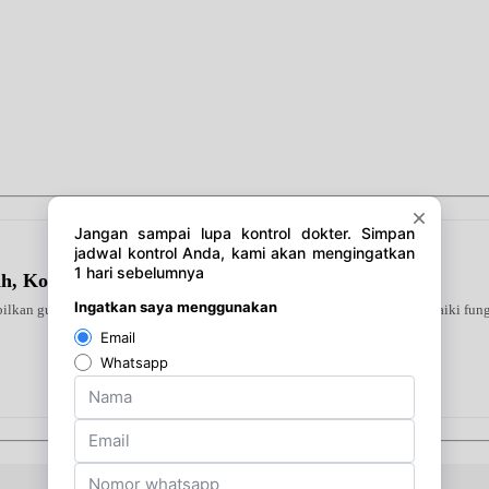
ah, Kolesterol & Asam Urat)
ilkan gula darah tinggi. Diformulasikan khusus guna membantu memperbaiki fungsi 