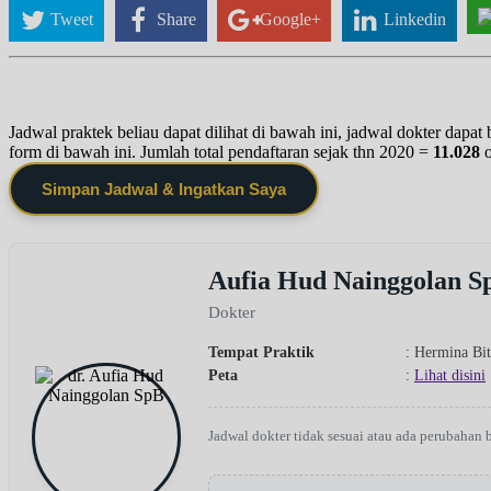
Tweet
Share
Google+
Linkedin
Jadwal praktek beliau dapat dilihat di bawah ini, jadwal dokter dapa
form di bawah ini. Jumlah total pendaftaran sejak thn 2020 =
11.028
Simpan Jadwal & Ingatkan Saya
Aufia Hud Nainggolan S
Dokter
Tempat Praktik
: Hermina Bi
Peta
:
Lihat disini
Jadwal dokter tidak sesuai atau ada perubahan 