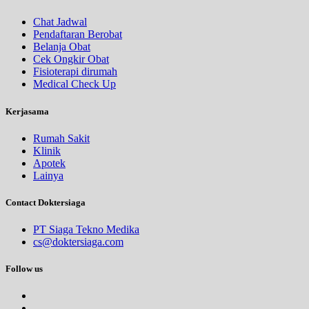
Chat Jadwal
Pendaftaran Berobat
Belanja Obat
Cek Ongkir Obat
Fisioterapi dirumah
Medical Check Up
Kerjasama
Rumah Sakit
Klinik
Apotek
Lainya
Contact Doktersiaga
PT Siaga Tekno Medika
cs@doktersiaga.com
Follow us