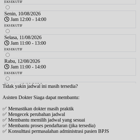
EKSEKUTIF
Senin, 10/08/2026
Jam 12:00 - 14:00
EKSEKUTIF
Selasa, 11/08/2026
Jam 11:00 - 13:00
EKSEKUTIF
Rabu, 12/08/2026
Jam 11:00 - 14:00
EKSEKUTIF
Kamis, 13/08/2026
Tidak yakin jadwal ini masih tersedia?
Jam 12:00 - 14:00
Asisten Dokter Siaga dapat membantu:
EKSEKUTIF
✅ Memastikan dokter masih praktik
Jumat, 14/08/2026
✅ Mengecek perubahan jadwal
Jam 12:00 - 14:00
✅ Membantu memilih jadwal yang sesuai
EKSEKUTIF
✅ Membantu proses pendaftaran (jika tersedia)
✅ Konsulttasi permasalahan administrasi pasien BPJS
Sabtu, 15/08/2026
Jam 12:00 - 15:00