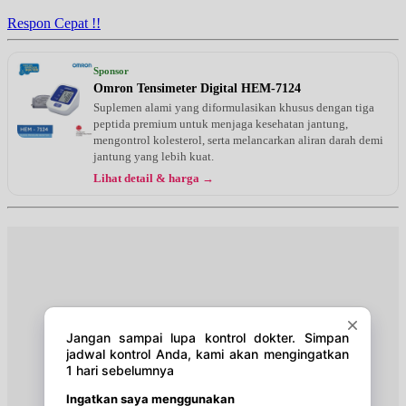
EKSEKUTIF
Respon Cepat !!
Senin, 17/08/2026
Jam 12:00 - 14:00
Sponsor
EKSEKUTIF
Omron Tensimeter Digital HEM-7124
Suplemen alami yang diformulasikan khusus dengan tiga
Selasa, 18/08/2026
peptida premium untuk menjaga kesehatan jantung,
Jam 11:00 - 13:00
mengontrol kolesterol, serta melancarkan aliran darah demi
EKSEKUTIF
jantung yang lebih kuat.
Lihat detail & harga →
Rabu, 19/08/2026
Jam 11:00 - 14:00
EKSEKUTIF
Kamis, 20/08/2026
Jam 12:00 - 14:00
EKSEKUTIF
Jumat, 21/08/2026
Jam 12:00 - 14:00
EKSEKUTIF
Sabtu, 22/08/2026