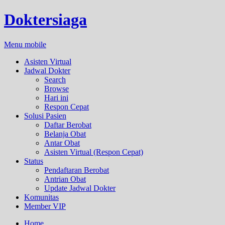
Doktersiaga
Menu mobile
Asisten Virtual
Jadwal Dokter
Search
Browse
Hari ini
Respon Cepat
Solusi Pasien
Daftar Berobat
Belanja Obat
Antar Obat
Asisten Virtual (Respon Cepat)
Status
Pendaftaran Berobat
Antrian Obat
Update Jadwal Dokter
Komunitas
Member VIP
Home