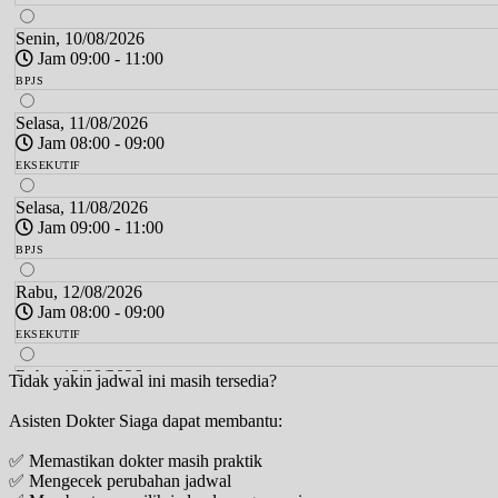
Senin, 10/08/2026
Jam 09:00 - 11:00
BPJS
Selasa, 11/08/2026
Jam 08:00 - 09:00
EKSEKUTIF
Selasa, 11/08/2026
Jam 09:00 - 11:00
BPJS
Rabu, 12/08/2026
Jam 08:00 - 09:00
EKSEKUTIF
Rabu, 12/08/2026
Tidak yakin jadwal ini masih tersedia?
Jam 09:00 - 10:00
Asisten Dokter Siaga dapat membantu:
BPJS
✅ Memastikan dokter masih praktik
Kamis, 13/08/2026
✅ Mengecek perubahan jadwal
Jam 08:00 - 09:00