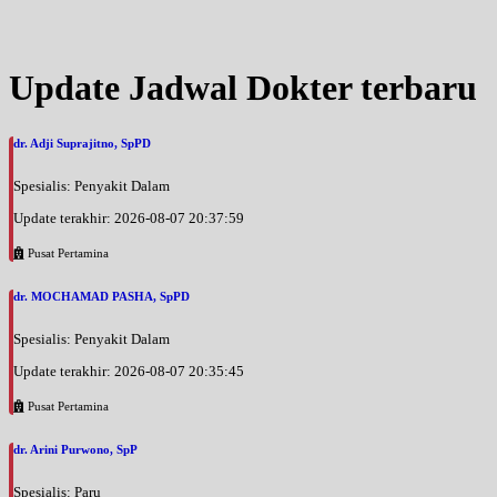
Jam 08:00 - 09:00
EKSEKUTIF
Jumat, 21/08/2026
Update Jadwal Dokter terbaru
Jam 09:00 - 10:00
BPJS
dr. Adji Suprajitno, SpPD
Senin, 24/08/2026
Jam 08:00 - 09:00
Spesialis: Penyakit Dalam
EKSEKUTIF
Update terakhir: 2026-08-07 20:37:59
Senin, 24/08/2026
Jam 09:00 - 11:00
Pusat Pertamina
BPJS
dr. MOCHAMAD PASHA, SpPD
Selasa, 25/08/2026
Jam 08:00 - 09:00
Spesialis: Penyakit Dalam
EKSEKUTIF
Update terakhir: 2026-08-07 20:35:45
Selasa, 25/08/2026
Pusat Pertamina
Jam 09:00 - 11:00
BPJS
dr. Arini Purwono, SpP
Rabu, 26/08/2026
Spesialis: Paru