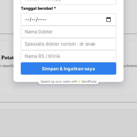
 Potato
 mandiri di rumah. Alat ini mendeteksi tiga indikator utama—gula darah, kolestero