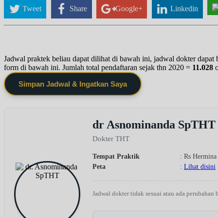
Tweet
Share
Google+
Linkedin
Jadwal praktek beliau dapat dilihat di bawah ini, jadwal dokter dapa
form di bawah ini. Jumlah total pendaftaran sejak thn 2020 =
11.028
Simpan Jadwal & Ingatkan Saya
dr Asnominanda SpTHT
Dokter THT
Tempat Praktik
: Rs Hermina
Peta
:
Lihat disini
Jadwal dokter tidak sesuai atau ada perubahan 