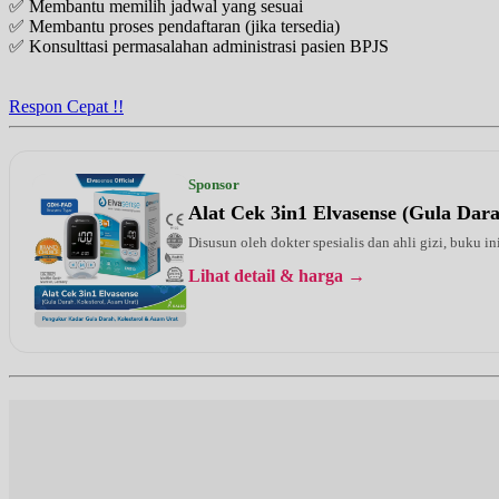
✅ Membantu memilih jadwal yang sesuai
BPJS
✅ Membantu proses pendaftaran (jika tersedia)
✅ Konsulttasi permasalahan administrasi pasien BPJS
Selasa, 11/08/2026
Jam 11:00 - 12:00
BPJS
Respon Cepat !!
Selasa, 11/08/2026
Jam 18:00 - 20:00
EKSEKUTIF
Sponsor
Alat Cek 3in1 Elvasense (Gula Dar
Selasa, 11/08/2026
Jam 19:00 - 20:00
Disusun oleh dokter spesialis dan ahli gizi, buku i
BPJS
Lihat detail & harga →
Rabu, 12/08/2026
Jam 16:00 - 18:00
EKSEKUTIF
Rabu, 12/08/2026
Jam 19:00 - 20:00
BPJS
Kamis, 13/08/2026
Jam 13:00 - 15:00