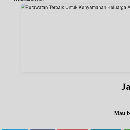
J
Mau be