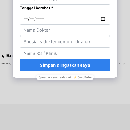
ah, Kolesterol & Asam Urat)
ni aman, terverifikasi, dan dapat digunakan secara mandiri atau bersama pendampin