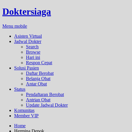
Doktersiaga
Menu mobile
Asisten Virtual
Jadwal Dokter
Search
Browse
Hari ini
Respon Cepat
Solusi Pasien
Daftar Berobat
Belanja Obat
Antar Obat
Status
Pendaftaran Berobat
Antrian Obat
Update Jadwal Dokter
Komunitas
Member VIP
Home
Hermina Depok