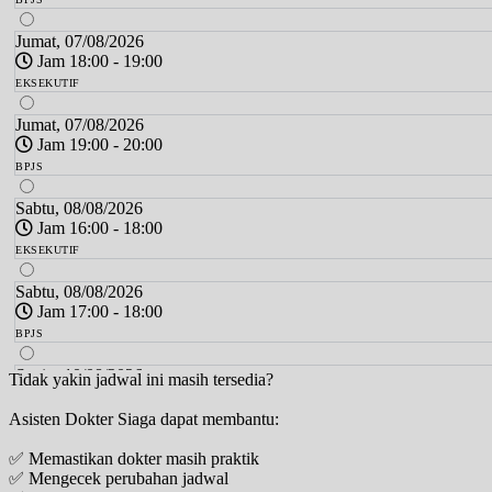
Jumat, 07/08/2026
Jam 18:00 - 19:00
EKSEKUTIF
Jumat, 07/08/2026
Jam 19:00 - 20:00
BPJS
Sabtu, 08/08/2026
Jam 16:00 - 18:00
EKSEKUTIF
Sabtu, 08/08/2026
Jam 17:00 - 18:00
BPJS
Senin, 10/08/2026
Tidak yakin jadwal ini masih tersedia?
Jam 18:00 - 20:00
Asisten Dokter Siaga dapat membantu:
EKSEKUTIF
✅ Memastikan dokter masih praktik
Senin, 10/08/2026
✅ Mengecek perubahan jadwal
Jam 19:00 - 20:00