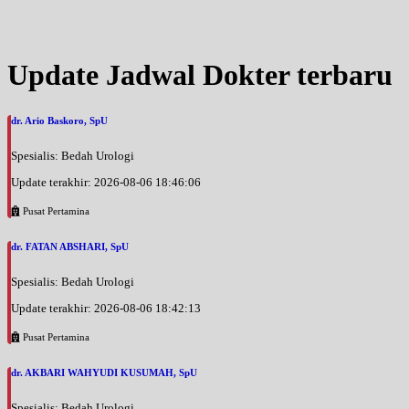
Jam 17:00 - 18:00
BPJS
Senin, 17/08/2026
Update Jadwal Dokter terbaru
Jam 18:00 - 20:00
EKSEKUTIF
dr. Ario Baskoro, SpU
Senin, 17/08/2026
Jam 19:00 - 20:00
Spesialis: Bedah Urologi
BPJS
Update terakhir: 2026-08-06 18:46:06
Selasa, 18/08/2026
Jam 11:00 - 12:00
Pusat Pertamina
BPJS
dr. FATAN ABSHARI, SpU
Selasa, 18/08/2026
Jam 18:00 - 20:00
Spesialis: Bedah Urologi
EKSEKUTIF
Update terakhir: 2026-08-06 18:42:13
Selasa, 18/08/2026
Pusat Pertamina
Jam 19:00 - 20:00
BPJS
dr. AKBARI WAHYUDI KUSUMAH, SpU
Rabu, 19/08/2026
Spesialis: Bedah Urologi