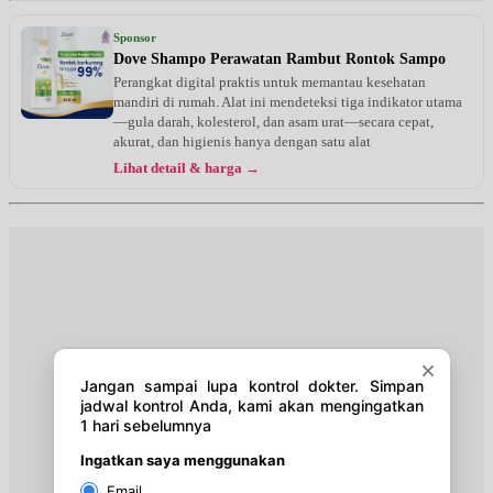
Sabtu, 15/08/2026
Jam 15:00 - 17:00
Sponsor
EKSEKUTIF
Dove Shampo Perawatan Rambut Rontok Sampo
Perangkat digital praktis untuk memantau kesehatan
Sabtu, 15/08/2026
mandiri di rumah. Alat ini mendeteksi tiga indikator utama
Jam 15:00 - 17:00
—gula darah, kolesterol, dan asam urat—secara cepat,
BPJS
akurat, dan higienis hanya dengan satu alat
Lihat detail & harga →
Senin, 17/08/2026
Jam 18:00 - 21:00
BPJS
Senin, 17/08/2026
Jam 19:00 - 21:00
EKSEKUTIF
Rabu, 19/08/2026
Jam 18:00 - 21:00
BPJS
Rabu, 19/08/2026
Jam 19:00 - 21:00
EKSEKUTIF