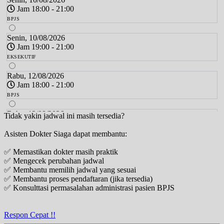
Jam 18:00 - 21:00
BPJS
Senin, 10/08/2026
Jam 19:00 - 21:00
EKSEKUTIF
Rabu, 12/08/2026
Jam 18:00 - 21:00
BPJS
Rabu, 12/08/2026
Tidak yakin jadwal ini masih tersedia?
Jam 19:00 - 21:00
Asisten Dokter Siaga dapat membantu:
EKSEKUTIF
✅ Memastikan dokter masih praktik
Kamis, 13/08/2026
✅ Mengecek perubahan jadwal
Jam 18:00 - 21:00
✅ Membantu memilih jadwal yang sesuai
BPJS
✅ Membantu proses pendaftaran (jika tersedia)
✅ Konsulttasi permasalahan administrasi pasien BPJS
Kamis, 13/08/2026
Jam 19:00 - 21:00
EKSEKUTIF
Respon Cepat !!