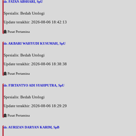
dr. FATAN ABSHARI, SpU
Senin, 31/08/2026
Spesialis: Bedah Urologi
Jam 18:00 - 21:00
BPJS
Update terakhir: 2026-08-06 18:42:13
Pusat Pertamina
Senin, 31/08/2026
Jam 19:00 - 21:00
dr. AKBARI WAHYUDI KUSUMAH, SpU
EKSEKUTIF
Spesialis: Bedah Urologi
Rabu, 02/09/2026
Jam 18:00 - 21:00
Update terakhir: 2026-08-06 18:38:38
BPJS
Pusat Pertamina
Rabu, 02/09/2026
Jam 19:00 - 21:00
dr. FIRTANTYO ADI SYAHPUTRA, SpU
EKSEKUTIF
Spesialis: Bedah Urologi
Kamis, 03/09/2026
Update terakhir: 2026-08-06 18:29:29
Jam 18:00 - 21:00
BPJS
Pusat Pertamina
Kamis, 03/09/2026
dr. AURIZAN DARYAN KARIM, SpB
Jam 19:00 - 21:00