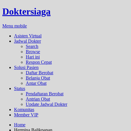
Doktersiaga
Menu mobile
Asisten Virtual
Jadwal Dokter
Search
Browse
Hari ini
Respon Cepat
Solusi Pasien
Daftar Berobat
Belanja Obat
Antar Obat
Status
Pendaftaran Berobat
Antrian Obat
Update Jadwal Dokter
Komunitas
Member VIP
Home
Hermina Balikpapan