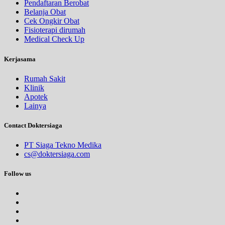
Pendaftaran Berobat
Belanja Obat
Cek Ongkir Obat
Fisioterapi dirumah
Medical Check Up
Kerjasama
Rumah Sakit
Klinik
Apotek
Lainya
Contact Doktersiaga
PT Siaga Tekno Medika
cs@doktersiaga.com
Follow us