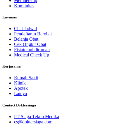
Membership
Komunitas
Layanan
Chat Jadwal
Pendaftaran Berobat
Belanja Obat
Cek Ongkir Obat
Fisioterapi dirumah
Medical Check Up
Kerjasama
Rumah Sakit
Klinik
Apotek
Lainya
Contact Doktersiaga
PT Siaga Tekno Medika
cs@doktersiaga.com