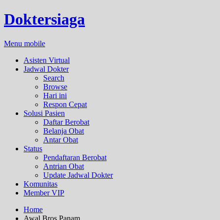
Doktersiaga
Menu mobile
Asisten Virtual
Jadwal Dokter
Search
Browse
Hari ini
Respon Cepat
Solusi Pasien
Daftar Berobat
Belanja Obat
Antar Obat
Status
Pendaftaran Berobat
Antrian Obat
Update Jadwal Dokter
Komunitas
Member VIP
Home
Awal Bros Panam