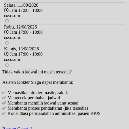
Selasa, 11/08/2026
Jam 17:00 - 18:00
EKSEKUTIF
Rabu, 12/08/2026
Jam 17:00 - 18:00
EKSEKUTIF
Kamis, 13/08/2026
Jam 17:00 - 18:00
EKSEKUTIF
Jumat, 14/08/2026
Tidak yakin jadwal ini masih tersedia?
Jam 17:00 - 18:00
Asisten Dokter Siaga dapat membantu:
EKSEKUTIF
✅ Memastikan dokter masih praktik
Minggu, 16/08/2026
✅ Mengecek perubahan jadwal
Jam 10:00 - 12:00
✅ Membantu memilih jadwal yang sesuai
EKSEKUTIF
✅ Membantu proses pendaftaran (jika tersedia)
✅ Konsulttasi permasalahan administrasi pasien BPJS
Senin, 17/08/2026
Jam 17:00 - 18:00
EKSEKUTIF
Respon Cepat !!