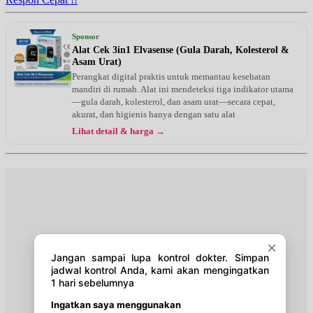
Selasa, 18/08/2026
Jam 17:00 - 18:00
Sponsor
EKSEKUTIF
Alat Cek 3in1 Elvasense (Gula Darah, Kolesterol &
Asam Urat)
Rabu, 19/08/2026
Perangkat digital praktis untuk memantau kesehatan
Jam 17:00 - 18:00
mandiri di rumah. Alat ini mendeteksi tiga indikator utama
EKSEKUTIF
—gula darah, kolesterol, dan asam urat—secara cepat,
akurat, dan higienis hanya dengan satu alat
Kamis, 20/08/2026
Lihat detail & harga →
Jam 17:00 - 18:00
EKSEKUTIF
Jumat, 21/08/2026
Jam 17:00 - 18:00
EKSEKUTIF
Minggu, 23/08/2026
Jam 10:00 - 12:00
EKSEKUTIF
Senin, 24/08/2026
Jam 17:00 - 18:00
EKSEKUTIF