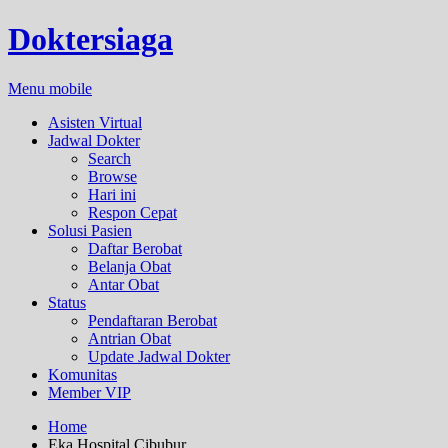
Doktersiaga
Menu mobile
Asisten Virtual
Jadwal Dokter
Search
Browse
Hari ini
Respon Cepat
Solusi Pasien
Daftar Berobat
Belanja Obat
Antar Obat
Status
Pendaftaran Berobat
Antrian Obat
Update Jadwal Dokter
Komunitas
Member VIP
Home
Eka Hospital Cibubur