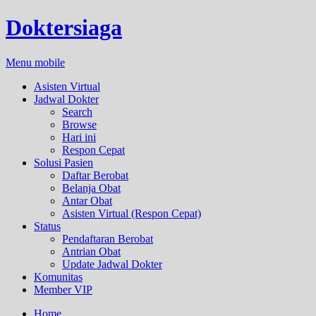
Doktersiaga
Menu mobile
Asisten Virtual
Jadwal Dokter
Search
Browse
Hari ini
Respon Cepat
Solusi Pasien
Daftar Berobat
Belanja Obat
Antar Obat
Asisten Virtual (Respon Cepat)
Status
Pendaftaran Berobat
Antrian Obat
Update Jadwal Dokter
Komunitas
Member VIP
Home