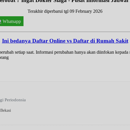
robat ? Ingat Dokter Siaga - Pusat Informasi Jadwal
Terakhir diperbarui tgl 09 February 2026
Whatsapp
Ini bedanya Daftar Online vs Daftar di Rumah Sakit
t berubah setiap saat. Informasi perubahan hanya akan diinfokan kepad
orang
igi Periodonsia
 Bekasi