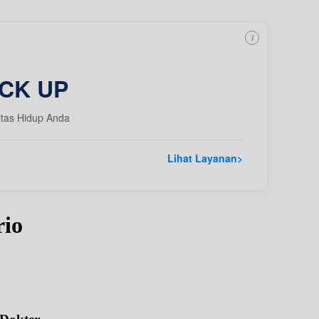
i
CK UP
itas Hidup Anda
Lihat Layanan
>
rio