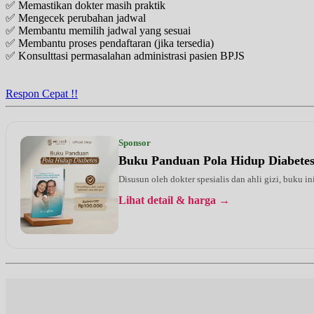
✅ Memastikan dokter masih praktik
Kamis, 20/08/2026
✅ Mengecek perubahan jadwal
Jam 16:00 - 18:00
✅ Membantu memilih jadwal yang sesuai
EKSEKUTIF
✅ Membantu proses pendaftaran (jika tersedia)
✅ Konsulttasi permasalahan administrasi pasien BPJS
Kamis, 20/08/2026
Jam 18:00 - 20:00
BPJS
Respon Cepat !!
Senin, 24/08/2026
Jam 16:00 - 20:00
EKSEKUTIF
Sponsor
Buku Panduan Pola Hidup Diabete
Rabu, 26/08/2026
Jam 09:00 - 12:00
Disusun oleh dokter spesialis dan ahli gizi, buku i
EKSEKUTIF
Lihat detail & harga →
Kamis, 27/08/2026
Jam 16:00 - 18:00
EKSEKUTIF
Kamis, 27/08/2026
Jam 18:00 - 20:00
BPJS