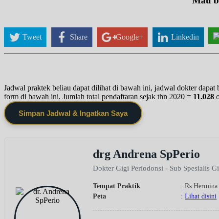
Mau be
Tweet
Share
Google+
Linkedin
Jadwal praktek beliau dapat dilihat di bawah ini, jadwal dokter dapa
form di bawah ini. Jumlah total pendaftaran sejak thn 2020 =
11.028
Simpan Jadwal & Ingatkan Saya
drg Andrena SpPerio
Dokter Gigi Periodonsi - Sub Spesialis G
Tempat Praktik
: Rs Hermina
Peta
:
Lihat disini