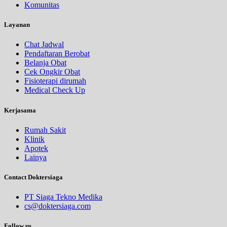
Komunitas
Layanan
Chat Jadwal
Pendaftaran Berobat
Belanja Obat
Cek Ongkir Obat
Fisioterapi dirumah
Medical Check Up
Kerjasama
Rumah Sakit
Klinik
Apotek
Lainya
Contact Doktersiaga
PT Siaga Tekno Medika
cs@doktersiaga.com
Follow us