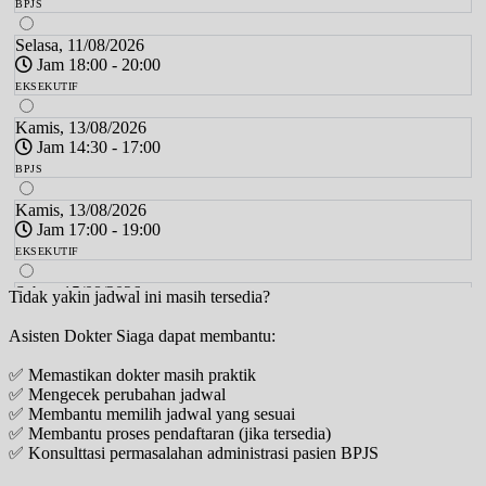
BPJS
Selasa, 11/08/2026
Jam 18:00 - 20:00
EKSEKUTIF
Kamis, 13/08/2026
Jam 14:30 - 17:00
BPJS
Kamis, 13/08/2026
Jam 17:00 - 19:00
EKSEKUTIF
Sabtu, 15/08/2026
Tidak yakin jadwal ini masih tersedia?
Jam 13:00 - 16:30
Asisten Dokter Siaga dapat membantu:
EKSEKUTIF
✅ Memastikan dokter masih praktik
Selasa, 18/08/2026
✅ Mengecek perubahan jadwal
Jam 14:30 - 18:00
✅ Membantu memilih jadwal yang sesuai
BPJS
✅ Membantu proses pendaftaran (jika tersedia)
✅ Konsulttasi permasalahan administrasi pasien BPJS
Selasa, 18/08/2026
Jam 18:00 - 20:00