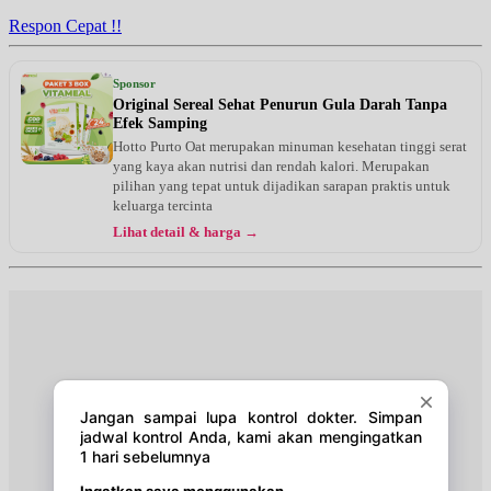
EKSEKUTIF
Respon Cepat !!
Kamis, 20/08/2026
Jam 14:30 - 17:00
Sponsor
BPJS
Original Sereal Sehat Penurun Gula Darah Tanpa
Efek Samping
Kamis, 20/08/2026
Hotto Purto Oat merupakan minuman kesehatan tinggi serat
Jam 17:00 - 19:00
yang kaya akan nutrisi dan rendah kalori. Merupakan
EKSEKUTIF
pilihan yang tepat untuk dijadikan sarapan praktis untuk
keluarga tercinta
Sabtu, 22/08/2026
Lihat detail & harga →
Jam 13:00 - 16:30
EKSEKUTIF
Selasa, 25/08/2026
Jam 14:30 - 18:00
BPJS
Selasa, 25/08/2026
Jam 18:00 - 20:00
EKSEKUTIF
Kamis, 27/08/2026
Jam 14:30 - 17:00