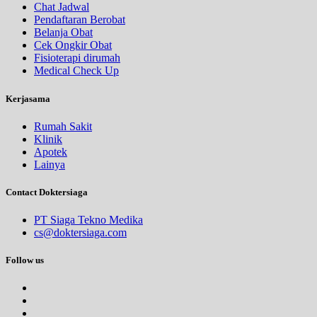
Jumat, 04/09/2026
Chat Jadwal
Jam 11:00 - 13:00
Pendaftaran Berobat
Belanja Obat
UMUM
Cek Ongkir Obat
Fisioterapi dirumah
Sabtu, 05/09/2026
Medical Check Up
Jam 08:00 - 11:00
UMUM
Kerjasama
Sabtu, 05/09/2026
Rumah Sakit
Jam 15:00 - 17:00
Klinik
UMUM
Apotek
Lainya
Minggu, 06/09/2026
Jam 10:00 - 11:00
Contact Doktersiaga
UMUM
PT Siaga Tekno Medika
cs@doktersiaga.com
Follow us