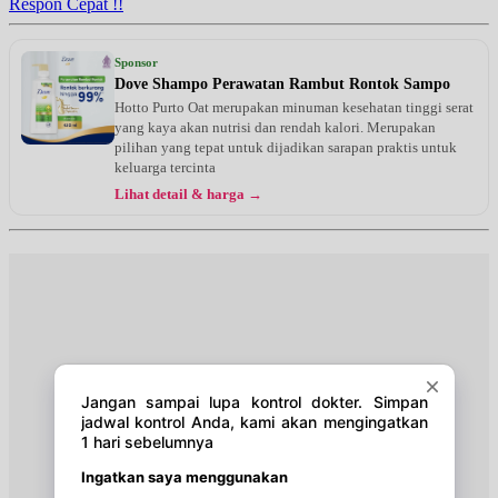
Respon Cepat !!
Kamis, 13/08/2026
Jam 15:00 - 19:00
Sponsor
UMUM
Dove Shampo Perawatan Rambut Rontok Sampo
Hotto Purto Oat merupakan minuman kesehatan tinggi serat
Jumat, 14/08/2026
yang kaya akan nutrisi dan rendah kalori. Merupakan
Jam 09:00 - 11:00
pilihan yang tepat untuk dijadikan sarapan praktis untuk
UMUM
keluarga tercinta
Lihat detail & harga →
Jumat, 14/08/2026
Jam 11:00 - 13:00
UMUM
Sabtu, 15/08/2026
Jam 08:00 - 11:00
UMUM
Sabtu, 15/08/2026
Jam 15:00 - 17:00
UMUM
Minggu, 16/08/2026
Jam 10:00 - 11:00
UMUM