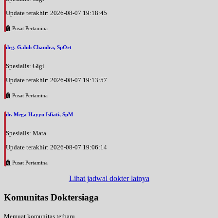
Jam 08:00 - 11:00
Update terakhir: 2026-08-07 19:18:45
UMUM
Pusat Pertamina
Sabtu, 29/08/2026
Jam 15:00 - 17:00
drg. Galuh Chandra, SpOrt
UMUM
Spesialis: Gigi
Minggu, 30/08/2026
Jam 10:00 - 11:00
Update terakhir: 2026-08-07 19:13:57
UMUM
Pusat Pertamina
Senin, 31/08/2026
dr. Mega Hayyu Isfiati, SpM
Jam 09:00 - 12:30
UMUM
Spesialis: Mata
Senin, 31/08/2026
Update terakhir: 2026-08-07 19:06:14
Jam 13:00 - 15:00
Pusat Pertamina
UMUM
Lihat jadwal dokter lainya
Selasa, 01/09/2026
Jam 08:00 - 11:00
Komunitas Doktersiaga
UMUM
Memuat komunitas terbaru...