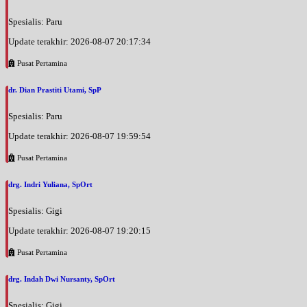
Jam 09:00 - 12:00
UMUM
Spesialis: Paru
Rabu, 26/08/2026
Update terakhir: 2026-08-07 20:17:34
Jam 12:00 - 13:00
Pusat Pertamina
UMUM
dr. Dian Prastiti Utami, SpP
Kamis, 27/08/2026
Jam 08:00 - 11:00
Spesialis: Paru
UMUM
Update terakhir: 2026-08-07 19:59:54
Kamis, 27/08/2026
Jam 15:00 - 19:00
Pusat Pertamina
UMUM
drg. Indri Yuliana, SpOrt
Jumat, 28/08/2026
Jam 09:00 - 11:00
Spesialis: Gigi
UMUM
Update terakhir: 2026-08-07 19:20:15
Jumat, 28/08/2026
Pusat Pertamina
Jam 11:00 - 13:00
UMUM
drg. Indah Dwi Nursanty, SpOrt
Sabtu, 29/08/2026
Spesialis: Gigi