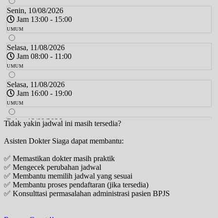
Senin, 10/08/2026
Jam 13:00 - 15:00
UMUM
Selasa, 11/08/2026
Jam 08:00 - 11:00
UMUM
Selasa, 11/08/2026
Jam 16:00 - 19:00
UMUM
Rabu, 12/08/2026
Tidak yakin jadwal ini masih tersedia?
Jam 09:00 - 12:00
Asisten Dokter Siaga dapat membantu:
UMUM
✅ Memastikan dokter masih praktik
Rabu, 12/08/2026
✅ Mengecek perubahan jadwal
Jam 12:00 - 13:00
✅ Membantu memilih jadwal yang sesuai
UMUM
✅ Membantu proses pendaftaran (jika tersedia)
✅ Konsulttasi permasalahan administrasi pasien BPJS
Kamis, 13/08/2026
Jam 08:00 - 11:00
UMUM