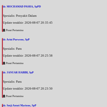
UMUM
dr. MOCHAMAD PASHA, SpPD
Minggu, 23/08/2026
Spesialis: Penyakit Dalam
Jam 10:00 - 11:00
UMUM
Update terakhir: 2026-08-07 20:35:45
Pusat Pertamina
Senin, 24/08/2026
Jam 09:00 - 12:30
dr. Arini Purwono, SpP
UMUM
Spesialis: Paru
Senin, 24/08/2026
Jam 13:00 - 15:00
Update terakhir: 2026-08-07 20:25:58
UMUM
Pusat Pertamina
Selasa, 25/08/2026
Jam 08:00 - 11:00
dr. JANUAR HABIBI, SpP
UMUM
Spesialis: Paru
Selasa, 25/08/2026
Update terakhir: 2026-08-07 20:23:50
Jam 16:00 - 19:00
UMUM
Pusat Pertamina
Rabu, 26/08/2026
dr. Sutji Astuti Mariono, SpP