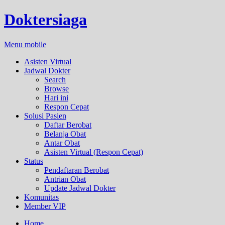
Doktersiaga
Menu mobile
Asisten Virtual
Jadwal Dokter
Search
Browse
Hari ini
Respon Cepat
Solusi Pasien
Daftar Berobat
Belanja Obat
Antar Obat
Asisten Virtual (Respon Cepat)
Status
Pendaftaran Berobat
Antrian Obat
Update Jadwal Dokter
Komunitas
Member VIP
Home