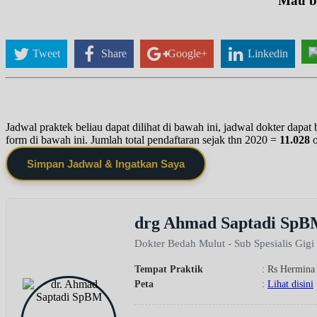
Mau be
Tweet
Share
Google+
Linkedin
Jadwal praktek beliau dapat dilihat di bawah ini, jadwal dokter dapa
form di bawah ini. Jumlah total pendaftaran sejak thn 2020 =
11.028
Simpan Jadwal & Ingatkan Saya
drg Ahmad Saptadi Sp
Dokter Bedah Mulut - Sub Spesialis Gig
Tempat Praktik
: Rs Hermin
Peta
:
Lihat disini