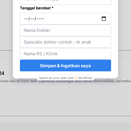
24
oran dan sel kulit mati. Diperkaya kandungan aktif untuk mencerahkan, melembutk