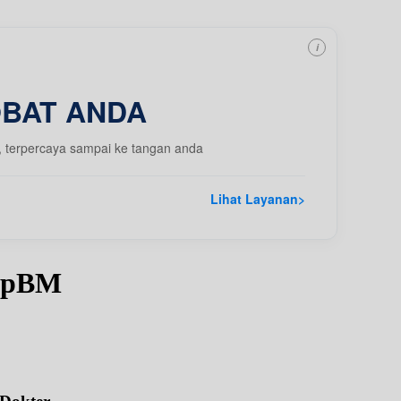
i
OBAT ANDA
, terpercaya sampai ke tangan anda
Lihat Layanan
>
 SpBM