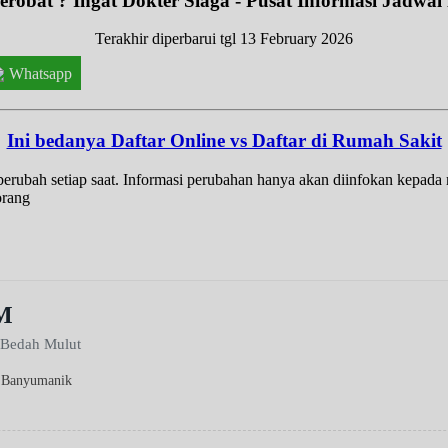
robat ? Ingat Dokter Siaga - Pusat Informasi Jadwal
Terakhir diperbarui tgl 13 February 2026
Whatsapp
Ini bedanya Daftar Online vs Daftar di Rumah Sakit
t berubah setiap saat. Informasi perubahan hanya akan diinfokan kepad
orang
BM
i Bedah Mulut
a Banyumanik