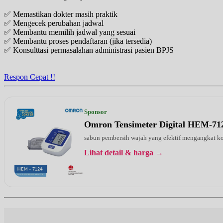
✅ Memastikan dokter masih praktik
Senin, 31/08/2026
✅ Mengecek perubahan jadwal
Jam 15:30 - 16:30
✅ Membantu memilih jadwal yang sesuai
EKSEKUTIF
✅ Membantu proses pendaftaran (jika tersedia)
✅ Konsulttasi permasalahan administrasi pasien BPJS
Kamis, 03/09/2026
Jam 15:30 - 16:30
EKSEKUTIF
Respon Cepat !!
Sponsor
Omron Tensimeter Digital HEM-71
sabun pembersih wajah yang efektif mengangkat kot
Lihat detail & harga →