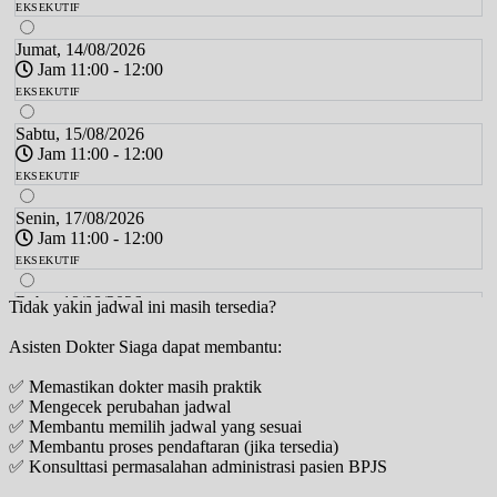
EKSEKUTIF
Jumat, 14/08/2026
Jam 11:00 - 12:00
EKSEKUTIF
Sabtu, 15/08/2026
Jam 11:00 - 12:00
EKSEKUTIF
Senin, 17/08/2026
Jam 11:00 - 12:00
EKSEKUTIF
Rabu, 19/08/2026
Tidak yakin jadwal ini masih tersedia?
Jam 11:00 - 12:00
Asisten Dokter Siaga dapat membantu:
EKSEKUTIF
✅ Memastikan dokter masih praktik
Jumat, 21/08/2026
✅ Mengecek perubahan jadwal
Jam 11:00 - 12:00
✅ Membantu memilih jadwal yang sesuai
EKSEKUTIF
✅ Membantu proses pendaftaran (jika tersedia)
✅ Konsulttasi permasalahan administrasi pasien BPJS
Sabtu, 22/08/2026
Jam 11:00 - 12:00