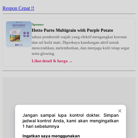
EKSEKUTIF
Respon Cepat !!
Senin, 24/08/2026
Jam 11:00 - 12:00
Sponsor
EKSEKUTIF
Hotto Purto Multigrain with Purple Potato
sabun pembersih wajah yang efektif mengangkat kotoran
Rabu, 26/08/2026
dan sel kulit mati. Diperkaya kandungan aktif untuk
Jam 11:00 - 12:00
mencerahkan, melembutkan, dan menjaga kulit tetap segar
EKSEKUTIF
serta glowing.
Lihat detail & harga →
Jumat, 28/08/2026
Jam 11:00 - 12:00
EKSEKUTIF
Sabtu, 29/08/2026
Jam 11:00 - 12:00
EKSEKUTIF
Senin, 31/08/2026
Jam 11:00 - 12:00
EKSEKUTIF
Rabu, 02/09/2026