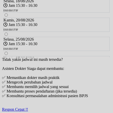
Selasa, 18/08/2026
Jam 15:30 - 16:30
EKSEKUTIF
Kamis, 20/08/2026
Jam 15:30 - 16:30
EKSEKUTIF
Selasa, 25/08/2026
Jam 15:30 - 16:30
EKSEKUTIF
Kamis, 27/08/2026
Tidak yakin jadwal ini masih tersedia?
Jam 15:30 - 16:30
Asisten Dokter Siaga dapat membantu:
EKSEKUTIF
✅ Memastikan dokter masih praktik
Selasa, 01/09/2026
✅ Mengecek perubahan jadwal
Jam 15:30 - 16:30
✅ Membantu memilih jadwal yang sesuai
EKSEKUTIF
✅ Membantu proses pendaftaran (jika tersedia)
✅ Konsulttasi permasalahan administrasi pasien BPJS
Kamis, 03/09/2026
Jam 15:30 - 16:30
EKSEKUTIF
Respon Cepat !!