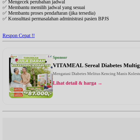
✅ Mengecek perubahan jadwal
Jam 14:00 - 15:00
✅ Membantu memilih jadwal yang sesuai
EKSEKUTIF
✅ Membantu proses pendaftaran (jika tersedia)
✅ Konsulttasi permasalahan administrasi pasien BPJS
Sabtu, 05/09/2026
Jam 08:00 - 11:00
EKSEKUTIF
Respon Cepat !!
Sponsor
VITAMEAL Sereal Diabetes Multig
Mengatasi Diabetes Melitus Kencing Manis Kolest
Lihat detail & harga →