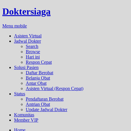
Doktersiaga
Menu mobile
Asisten Virtual
Jadwal Dokter
Search
Browse
Hari ini
Respon Cepat
Solusi Pasien
Daftar Berobat
Belanja Obat
Antar Obat
Asisten Virtual (Respon Cepat)
Status
Pendaftaran Berobat
Antrian Obat
Update Jadwal Dokter
Komunitas
Member VIP
Home