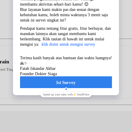
rain
erol Tinggi Kebas Kesemutan