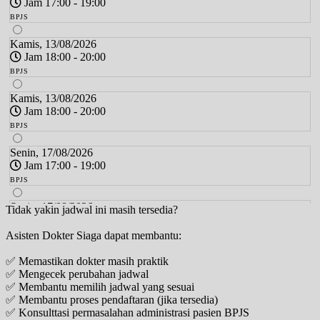
Jam 17:00 - 19:00
BPJS
Kamis, 13/08/2026
Jam 18:00 - 20:00
BPJS
Kamis, 13/08/2026
Jam 18:00 - 20:00
BPJS
Senin, 17/08/2026
Jam 17:00 - 19:00
BPJS
Senin, 17/08/2026
Tidak yakin jadwal ini masih tersedia?
Jam 17:00 - 19:00
Asisten Dokter Siaga dapat membantu:
BPJS
✅ Memastikan dokter masih praktik
Kamis, 20/08/2026
✅ Mengecek perubahan jadwal
Jam 18:00 - 20:00
✅ Membantu memilih jadwal yang sesuai
BPJS
✅ Membantu proses pendaftaran (jika tersedia)
✅ Konsulttasi permasalahan administrasi pasien BPJS
Kamis, 20/08/2026