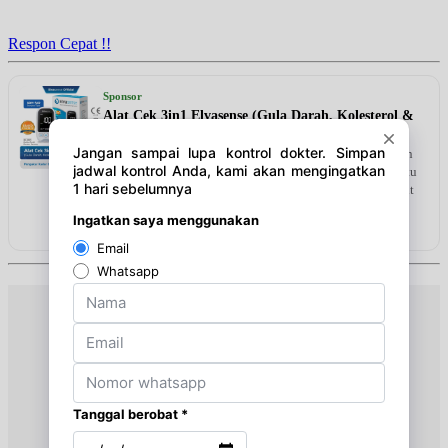
Jam 18:00 - 20:00
BPJS
Respon Cepat !!
Senin, 24/08/2026
Jam 17:00 - 19:00
Sponsor
BPJS
Alat Cek 3in1 Elvasense (Gula Darah, Kolesterol &
Asam Urat)
Senin, 24/08/2026
herbal alami efektif untuk menurunkan dan menstabilkan
Jam 17:00 - 19:00
gula darah tinggi. Diformulasikan khusus guna membantu
BPJS
memperbaiki fungsi pankreas dan menjaga tubuh tetap fit
setiap hari.
Kamis, 27/08/2026
Lihat detail & harga →
Jam 18:00 - 20:00
BPJS
Kamis, 27/08/2026
Jam 18:00 - 20:00
BPJS
Senin, 31/08/2026
Jam 17:00 - 19:00
BPJS