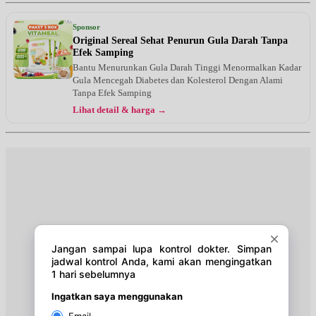
Jam 10:00 - 12:00
Sponsor
Kamis, 27/08/2026
Original Sereal Sehat Penurun Gula Darah Tanpa
Jam 10:00 - 12:00
Efek Samping
Bantu Menurunkan Gula Darah Tinggi Menormalkan Kadar
Sabtu, 29/08/2026
Gula Mencegah Diabetes dan Kolesterol Dengan Alami
Jam 12:30 - 14:00
Tanpa Efek Samping
Senin, 31/08/2026
Lihat detail & harga →
Jam 10:00 - 12:00
Selasa, 01/09/2026
Jam 10:00 - 12:00
Kamis, 03/09/2026
Jam 10:00 - 12:00
Sabtu, 05/09/2026
Jam 12:30 - 14:00