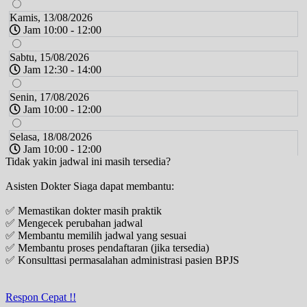
Kamis, 13/08/2026
Jam 10:00 - 12:00
Sabtu, 15/08/2026
Jam 12:30 - 14:00
Senin, 17/08/2026
Jam 10:00 - 12:00
Selasa, 18/08/2026
Jam 10:00 - 12:00
Tidak yakin jadwal ini masih tersedia?
Kamis, 20/08/2026
Asisten Dokter Siaga dapat membantu:
Jam 10:00 - 12:00
✅ Memastikan dokter masih praktik
Sabtu, 22/08/2026
✅ Mengecek perubahan jadwal
Jam 12:30 - 14:00
✅ Membantu memilih jadwal yang sesuai
✅ Membantu proses pendaftaran (jika tersedia)
Senin, 24/08/2026
✅ Konsulttasi permasalahan administrasi pasien BPJS
Jam 10:00 - 12:00
Selasa, 25/08/2026
Respon Cepat !!