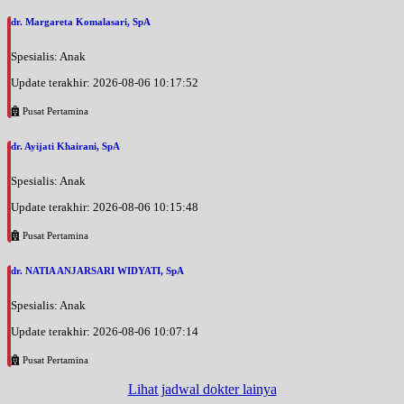
Jam 18:00 - 20:00
EKSEKUTIF
dr. Margareta Komalasari, SpA
Minggu, 30/08/2026
Spesialis: Anak
Jam 08:00 - 10:00
Update terakhir: 2026-08-06 10:17:52
EKSEKUTIF
Pusat Pertamina
Senin, 31/08/2026
Jam 08:30 - 09:30
dr. Ayijati Khairani, SpA
EKSEKUTIF
Spesialis: Anak
Senin, 31/08/2026
Jam 18:00 - 20:00
Update terakhir: 2026-08-06 10:15:48
EKSEKUTIF
Pusat Pertamina
Selasa, 01/09/2026
dr. NATIA ANJARSARI WIDYATI, SpA
Jam 08:30 - 09:30
EKSEKUTIF
Spesialis: Anak
Selasa, 01/09/2026
Update terakhir: 2026-08-06 10:07:14
Jam 18:00 - 20:00
Pusat Pertamina
EKSEKUTIF
Lihat jadwal dokter lainya
Rabu, 02/09/2026