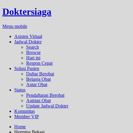
Doktersiaga
Menu mobile
Asisten Virtual
Jadwal Dokter
Search
Browse
Hari ini
Respon Cepat
Solusi Pasien
Daftar Berobat
Belanja Obat
Antar Obat
Status
Pendaftaran Berobat
Antrian Obat
Update Jadwal Dokter
Komunitas
Member VIP
Home
Hermina Bekasi