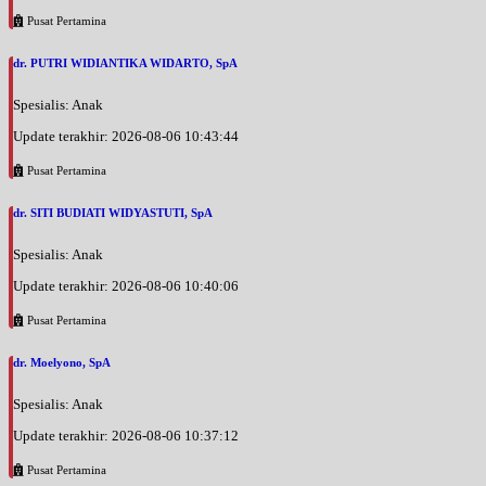
EKSEKUTIF
Pusat Pertamina
Rabu, 26/08/2026
dr. PUTRI WIDIANTIKA WIDARTO, SpA
Jam 18:00 - 20:00
EKSEKUTIF
Spesialis: Anak
Kamis, 27/08/2026
Update terakhir: 2026-08-06 10:43:44
Jam 08:30 - 09:30
Pusat Pertamina
EKSEKUTIF
dr. SITI BUDIATI WIDYASTUTI, SpA
Kamis, 27/08/2026
Jam 18:00 - 20:00
Spesialis: Anak
EKSEKUTIF
Update terakhir: 2026-08-06 10:40:06
Jumat, 28/08/2026
Jam 08:00 - 08:30
Pusat Pertamina
BPJS
dr. Moelyono, SpA
Jumat, 28/08/2026
Jam 08:30 - 09:30
Spesialis: Anak
EKSEKUTIF
Update terakhir: 2026-08-06 10:37:12
Jumat, 28/08/2026
Pusat Pertamina