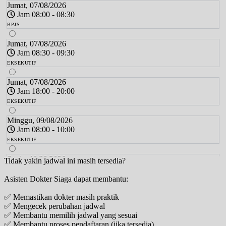
Jumat, 07/08/2026
Jam 08:00 - 08:30
BPJS
Jumat, 07/08/2026
Jam 08:30 - 09:30
EKSEKUTIF
Jumat, 07/08/2026
Jam 18:00 - 20:00
EKSEKUTIF
Minggu, 09/08/2026
Jam 08:00 - 10:00
EKSEKUTIF
Senin, 10/08/2026
Tidak yakin jadwal ini masih tersedia?
Jam 08:30 - 09:30
Asisten Dokter Siaga dapat membantu:
EKSEKUTIF
✅ Memastikan dokter masih praktik
Senin, 10/08/2026
✅ Mengecek perubahan jadwal
Jam 18:00 - 20:00
✅ Membantu memilih jadwal yang sesuai
EKSEKUTIF
✅ Membantu proses pendaftaran (jika tersedia)