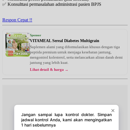
✅ Konsulttasi permasalahan administrasi pasien BPJS
Selasa, 11/08/2026
Jam 08:30 - 09:30
EKSEKUTIF
Respon Cepat !!
Selasa, 11/08/2026
Jam 18:00 - 20:00
Sponsor
EKSEKUTIF
VITAMEAL Sereal Diabetes Multigrain
Suplemen alami yang diformulasikan khusus dengan tiga
Rabu, 12/08/2026
peptida premium untuk menjaga kesehatan jantung,
Jam 18:00 - 20:00
mengontrol kolesterol, serta melancarkan aliran darah demi
EKSEKUTIF
jantung yang lebih kuat.
Lihat detail & harga →
Kamis, 13/08/2026
Jam 08:30 - 09:30
EKSEKUTIF
Kamis, 13/08/2026
Jam 18:00 - 20:00
EKSEKUTIF
Jumat, 14/08/2026
Jam 08:00 - 08:30
BPJS