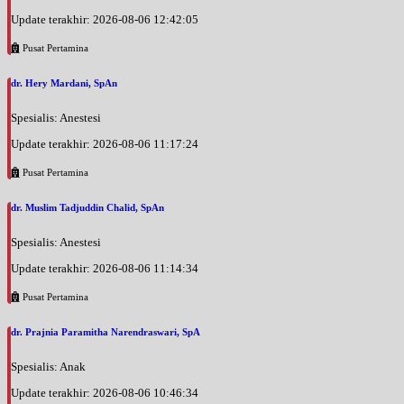
EKSEKUTIF
Update terakhir: 2026-08-06 12:42:05
Jumat, 21/08/2026
Pusat Pertamina
Jam 18:00 - 20:00
EKSEKUTIF
dr. Hery Mardani, SpAn
Minggu, 23/08/2026
Spesialis: Anestesi
Jam 08:00 - 10:00
EKSEKUTIF
Update terakhir: 2026-08-06 11:17:24
Pusat Pertamina
Senin, 24/08/2026
Jam 08:30 - 09:30
dr. Muslim Tadjuddin Chalid, SpAn
EKSEKUTIF
Spesialis: Anestesi
Senin, 24/08/2026
Jam 18:00 - 20:00
Update terakhir: 2026-08-06 11:14:34
EKSEKUTIF
Pusat Pertamina
Selasa, 25/08/2026
Jam 08:30 - 09:30
dr. Prajnia Paramitha Narendraswari, SpA
EKSEKUTIF
Spesialis: Anak
Selasa, 25/08/2026
Update terakhir: 2026-08-06 10:46:34
Jam 18:00 - 20:00