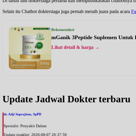
Di tahun lalu doktersiaga pertama kali mempublikasikan chatbotnya unt
Selain itu Chatbot doktersiaga juga pernah meraih juara pada acara
Fa
Rekomendasi
mGanik 3Peptide Suplemen Untuk 
Lihat detail & harga →
Update Jadwal Dokter terbaru
dr. Adji Suprajitno, SpPD
Spesialis: Penyakit Dalam
Update terakhir: 2026-08-07 20:37:59