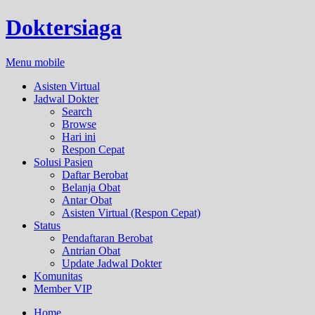
Doktersiaga
Menu mobile
Asisten Virtual
Jadwal Dokter
Search
Browse
Hari ini
Respon Cepat
Solusi Pasien
Daftar Berobat
Belanja Obat
Antar Obat
Asisten Virtual (Respon Cepat)
Status
Pendaftaran Berobat
Antrian Obat
Update Jadwal Dokter
Komunitas
Member VIP
Home