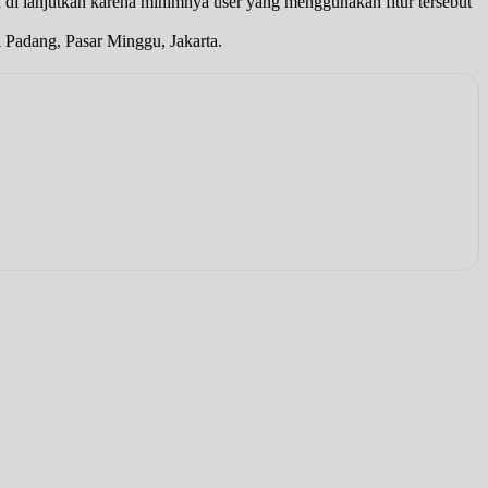
dak di lanjutkan karena minimnya user yang menggunakan fitur tersebut
i Padang, Pasar Minggu, Jakarta.