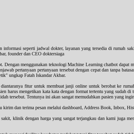
formasi seperti jadwal dokter, layanan yang tersedia di rumah sakit 
Akbar, founder dan CEO doktersiaga
bot. Dengan menggunakan teknologi Machine Learning chatbot dapat m
jawab pertanyaan pertanyaan tersebut dengan cepat dan tanpa batas
tik" ungkap Fatah Iskandar Akbar.
i, diantaranya fitur untuk membuat janji online untuk berobat ke r
ien harus mengetikan kata kata dengan format tertentu yang sudah di t
aidah tersebut. Tentunya ini akan sangat memudahkan pasien yang ingi
itu kirim dan terima pesan melalui dashboard, Address Book, Inbox, His
sakit, klinik dengan harga yang sangat terjangkau dan kami juga men