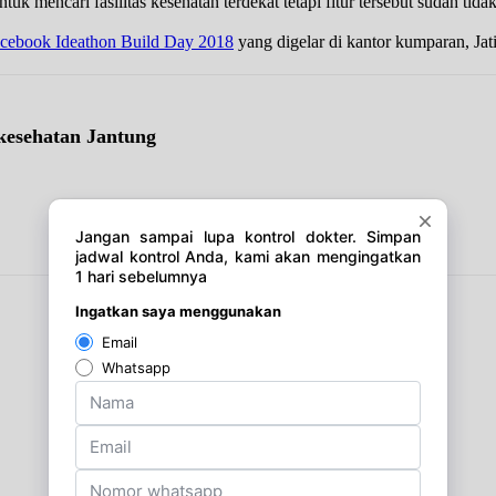
uk mencari fasilitas kesehatan terdekat tetapi fitur tersebut sudah ti
cebook Ideathon Build Day 2018
yang digelar di kantor kumparan, Jat
kesehatan Jantung