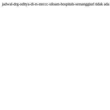
jadwal-drg-oditya-di-rs-mrccc-siloam-hospitals-semanggiurl tidak ada d