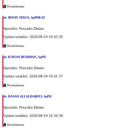
EKSEKUTIF
Persahabatan
Rabu, 02/09/2026
dr. IRWIN TEDJA, SpPDKAI
Jam 12:00 - 14:00
BPJS
Spesialis: Penyakit Dalam
Rabu, 02/09/2026
Update terakhir: 2026-08-10 19:45:26
Jam 14:00 - 18:00
Persahabatan
EKSEKUTIF
Kamis, 03/09/2026
dr. ICHSAN BUDIMAN, SpPD
Jam 13:00 - 16:00
Spesialis: Penyakit Dalam
EKSEKUTIF
Update terakhir: 2026-08-10 19:41:37
Kamis, 03/09/2026
Jam 16:00 - 19:00
Persahabatan
BPJS
dr. HASAN ALI ALHABSYI, SpPD
Jumat, 04/09/2026
Jam 13:00 - 18:00
Spesialis: Penyakit Dalam
EKSEKUTIF
Update terakhir: 2026-08-10 16:56:59
Sabtu, 05/09/2026
Persahabatan
Jam 07:00 - 11:00