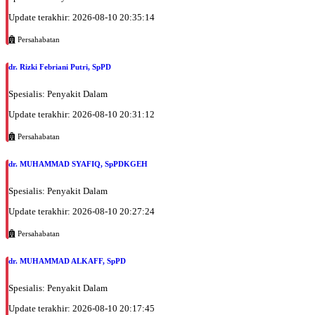
EKSEKUTIF
Update terakhir: 2026-08-10 20:35:14
Kamis, 27/08/2026
Jam 13:00 - 16:00
Persahabatan
EKSEKUTIF
dr. Rizki Febriani Putri, SpPD
Kamis, 27/08/2026
Jam 16:00 - 19:00
Spesialis: Penyakit Dalam
BPJS
Update terakhir: 2026-08-10 20:31:12
Jumat, 28/08/2026
Persahabatan
Jam 13:00 - 18:00
EKSEKUTIF
dr. MUHAMMAD SYAFIQ, SpPDKGEH
Sabtu, 29/08/2026
Spesialis: Penyakit Dalam
Jam 07:00 - 11:00
Update terakhir: 2026-08-10 20:27:24
EKSEKUTIF
Persahabatan
Senin, 31/08/2026
Jam 12:00 - 17:00
dr. MUHAMMAD ALKAFF, SpPD
EKSEKUTIF
Spesialis: Penyakit Dalam
Selasa, 01/09/2026
Jam 12:00 - 18:00
Update terakhir: 2026-08-10 20:17:45