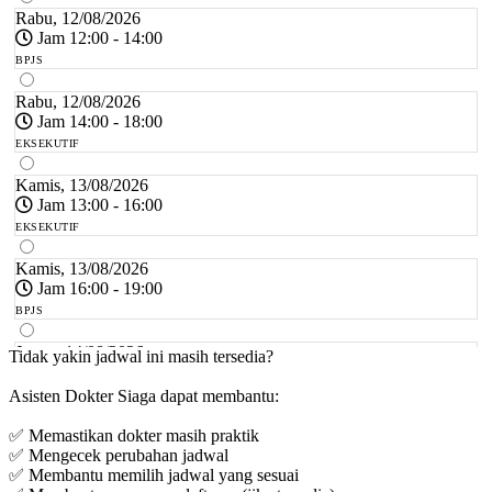
Rabu, 12/08/2026
Jam 12:00 - 14:00
BPJS
Rabu, 12/08/2026
Jam 14:00 - 18:00
EKSEKUTIF
Kamis, 13/08/2026
Jam 13:00 - 16:00
EKSEKUTIF
Kamis, 13/08/2026
Jam 16:00 - 19:00
BPJS
Jumat, 14/08/2026
Tidak yakin jadwal ini masih tersedia?
Jam 13:00 - 18:00
Asisten Dokter Siaga dapat membantu:
EKSEKUTIF
✅ Memastikan dokter masih praktik
Sabtu, 15/08/2026
✅ Mengecek perubahan jadwal
Jam 07:00 - 11:00
✅ Membantu memilih jadwal yang sesuai
EKSEKUTIF