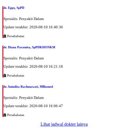
EKSEKUTIF
dr. Eppy, SpPD
Senin, 07/09/2026
Spesialis: Penyakit Dalam
Jam 12:00 - 17:00
Update terakhir: 2026-08-10 16:40:36
EKSEKUTIF
Persahabatan
Selasa, 08/09/2026
Jam 12:00 - 18:00
dr. Diana Paramita, SpPDKHONKM
EKSEKUTIF
Spesialis: Penyakit Dalam
Update terakhir: 2026-08-10 16:21:18
Persahabatan
dr. Anindita Rachmawati, MBiomed
Spesialis: Penyakit Dalam
Update terakhir: 2026-08-10 16:06:47
Persahabatan
Lihat jadwal dokter lainya