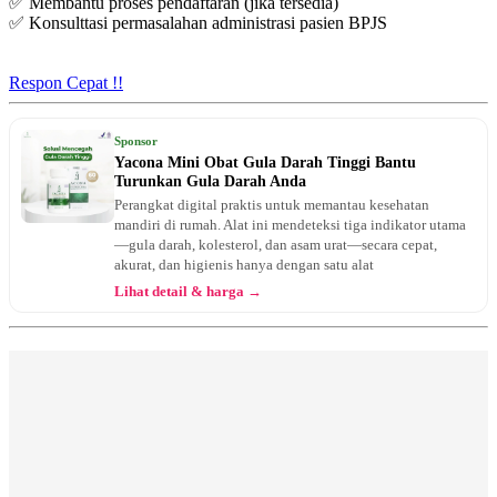
✅ Membantu proses pendaftaran (jika tersedia)
✅ Konsulttasi permasalahan administrasi pasien BPJS
Senin, 17/08/2026
Jam 12:00 - 17:00
EKSEKUTIF
Respon Cepat !!
Selasa, 18/08/2026
Jam 12:00 - 18:00
Sponsor
EKSEKUTIF
Yacona Mini Obat Gula Darah Tinggi Bantu
Turunkan Gula Darah Anda
Rabu, 19/08/2026
Perangkat digital praktis untuk memantau kesehatan
Jam 12:00 - 14:00
mandiri di rumah. Alat ini mendeteksi tiga indikator utama
BPJS
—gula darah, kolesterol, dan asam urat—secara cepat,
akurat, dan higienis hanya dengan satu alat
Rabu, 19/08/2026
Lihat detail & harga →
Jam 14:00 - 18:00
EKSEKUTIF
Kamis, 20/08/2026
Jam 13:00 - 16:00
EKSEKUTIF
Kamis, 20/08/2026
Jam 16:00 - 19:00
BPJS