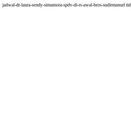
jadwal-dr-laura-sendy-simamora-spdv-di-rs-awal-bros-sudirmanurl tida