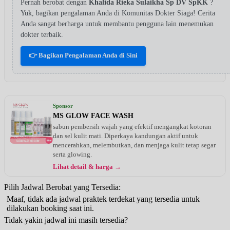
Pernah berobat dengan
Khalida Rieka Sulaikha Sp DV SpKK
?
Yuk, bagikan pengalaman Anda di Komunitas Dokter Siaga! Cerita
Anda sangat berharga untuk membantu pengguna lain menemukan
dokter terbaik.
👉 Bagikan Pengalaman Anda di Sini
Sponsor
MS GLOW FACE WASH
sabun pembersih wajah yang efektif mengangkat kotoran
dan sel kulit mati. Diperkaya kandungan aktif untuk
mencerahkan, melembutkan, dan menjaga kulit tetap segar
serta glowing.
Lihat detail & harga →
Pilih Jadwal Berobat yang Tersedia:
Maaf, tidak ada jadwal praktek terdekat yang tersedia untuk
dilakukan booking saat ini.
Tidak yakin jadwal ini masih tersedia?