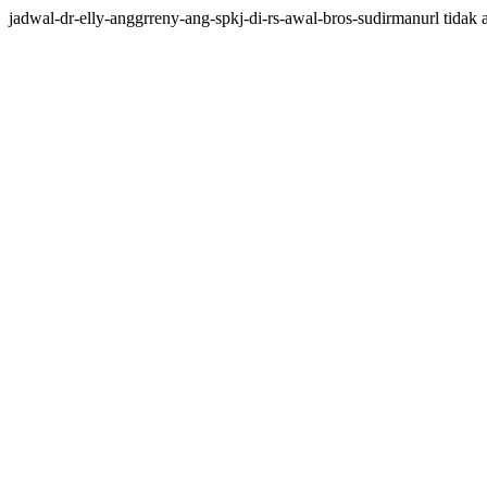
jadwal-dr-elly-anggrreny-ang-spkj-di-rs-awal-bros-sudirmanurl tidak a